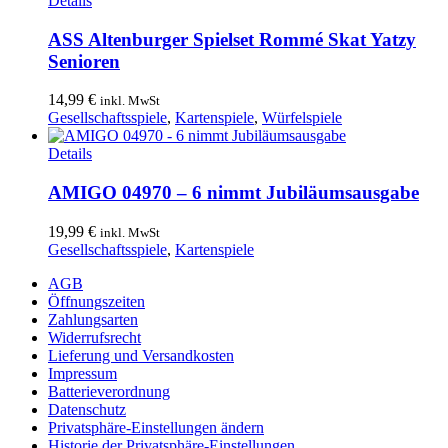
Details
ASS Altenburger Spielset Rommé Skat Yatzy
Senioren
14,99
€
inkl. MwSt
Gesellschaftsspiele
,
Kartenspiele
,
Würfelspiele
Details
AMIGO 04970 – 6 nimmt Jubiläumsausgabe
19,99
€
inkl. MwSt
Gesellschaftsspiele
,
Kartenspiele
AGB
Öffnungszeiten
Zahlungsarten
Widerrufsrecht
Lieferung und Versandkosten
Impressum
Batterieverordnung
Datenschutz
Privatsphäre-Einstellungen ändern
Historie der Privatsphäre-Einstellungen