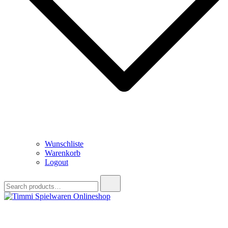
Wunschliste
Warenkorb
Logout
Search
for:
Timmi Spielwaren Onlineshop
Ihr Fachhändler für Spielwaren, Modellbau & RC, Babyartikel &
Trendartikel