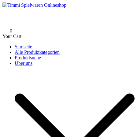
Skip
to
Timmi Spielwaren Onlineshop
Ihr Fachhändler für Spielwaren, Modellbau & RC, Babyartikel &
content
Trendartikel
0
Your Cart
Startseite
Alle Produktkategorien
Produktsuche
Über uns