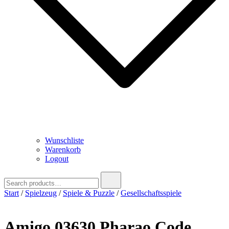
Wunschliste
Warenkorb
Logout
Search
for:
Start
/
Spielzeug
/
Spiele & Puzzle
/
Gesellschaftsspiele
Amigo 03630 Pharao Code