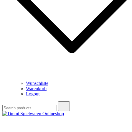
Wunschliste
Warenkorb
Logout
Search
for:
Timmi Spielwaren Onlineshop
Ihr Fachhändler für Spielwaren, Modellbau & RC, Babyartikel &
Trendartikel