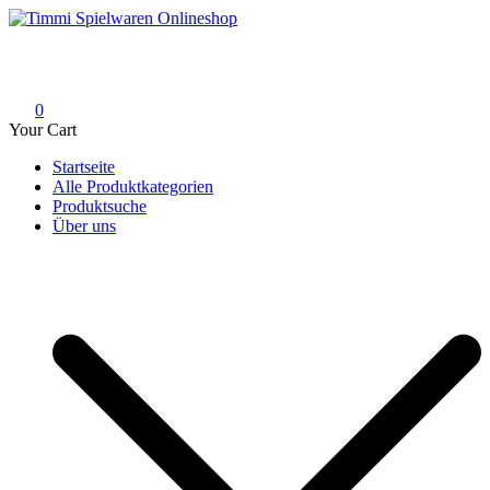
Skip
to
Timmi Spielwaren Onlineshop
Ihr Fachhändler für Spielwaren, Modellbau & RC, Babyartikel &
content
Trendartikel
0
Your Cart
Startseite
Alle Produktkategorien
Produktsuche
Über uns