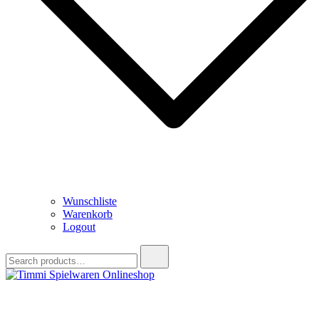
Wunschliste
Warenkorb
Logout
Search
for:
Timmi Spielwaren Onlineshop
Ihr Fachhändler für Spielwaren, Modellbau & RC, Babyartikel &
Trendartikel