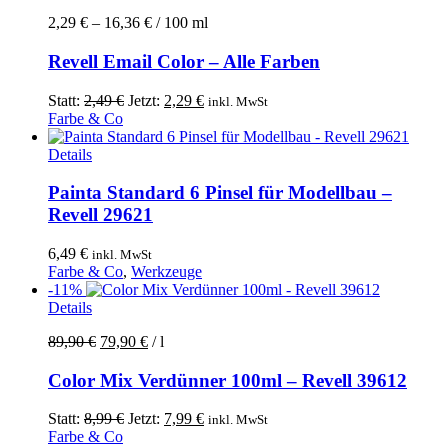
Produkt
2,29
€
–
16,36
€
/
100
ml
weist
mehrere
Revell Email Color – Alle Farben
Varianten
auf.
Die
Ursprünglicher
Aktueller
Statt:
2,49
€
Jetzt:
2,29
€
inkl. MwSt
Optionen
Preis
Preis
Farbe & Co
können
war:
ist:
auf
2,49 €
2,29 €.
Details
der
Produktseite
Painta Standard 6 Pinsel für Modellbau –
gewählt
Revell 29621
werden
6,49
€
inkl. MwSt
Farbe & Co
,
Werkzeuge
-11%
Details
89,90
€
79,90
€
/
l
Color Mix Verdünner 100ml – Revell 39612
Ursprünglicher
Aktueller
Statt:
8,99
€
Jetzt:
7,99
€
inkl. MwSt
Preis
Preis
Farbe & Co