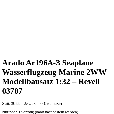
Arado Ar196A-3 Seaplane
Wasserflugzeug Marine 2WW
Modellbausatz 1:32 – Revell
03787
Ursprünglicher
Aktueller
Statt:
39,99
€
Jetzt:
34,99
€
inkl. MwSt
Preis
Preis
Nur noch 1 vorrätig (kann nachbestellt werden)
war:
ist: