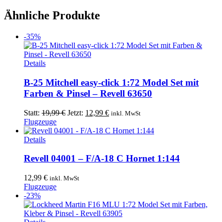
war:
ist:
8,99 €
7,99 €.
Ähnliche Produkte
-35%
Details
B-25 Mitchell easy-click 1:72 Model Set mit
Farben & Pinsel – Revell 63650
Ursprünglicher
Aktueller
Statt:
19,99
€
Jetzt:
12,99
€
inkl. MwSt
Preis
Preis
Flugzeuge
war:
ist:
19,99 €
12,99 €.
Details
Revell 04001 – F/A-18 C Hornet 1:144
12,99
€
inkl. MwSt
Flugzeuge
-23%