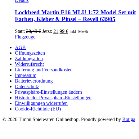
Details
Lockheed Martin F16 MLU 1:72 Model Set mit
Farben, Kleber & Pinsel – Revell 63905
Ursprünglicher
Aktueller
Statt:
28,49
€
Jetzt:
21,99
€
inkl. MwSt
Preis
Preis
Flugzeuge
war:
ist:
AGB
28,49 €
21,99 €.
Öffnungszeiten
Zahlungsarten
Widerrufsrecht
Lieferung und Versandkosten
Impressum
Batterieverordnung
Datenschutz
Privatsphäre-Einstellungen ändern
Historie der Privatsphäre-Einstellungen
Einwilligungen widerrufen
Cookie-Richtlinie (EU)
© 2026 Timmi Spielwaren Onlineshop. Proudly powered by
Botiga