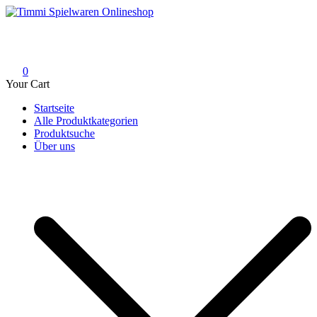
Skip
to
Timmi Spielwaren Onlineshop
Ihr Fachhändler für Spielwaren, Modellbau & RC, Babyartikel &
content
Trendartikel
0
Your Cart
Startseite
Alle Produktkategorien
Produktsuche
Über uns