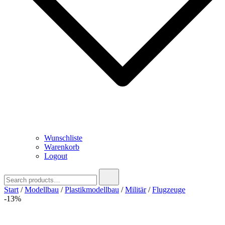
Wunschliste
Warenkorb
Logout
Search
for:
Start
/
Modellbau
/
Plastikmodellbau
/
Militär
/
Flugzeuge
-13%