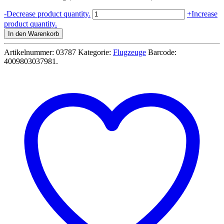
39,99 €
34,99 €.
Arado
-
Decrease product quantity.
+
Increase
Ar196A-
product quantity.
3
In den Warenkorb
Seaplane
Wasserflugzeug
Artikelnummer:
03787
Kategorie:
Flugzeuge
Barcode:
Marine
4009803037981
.
2WW
Modellbausatz
1:32
-
Revell
03787
Menge