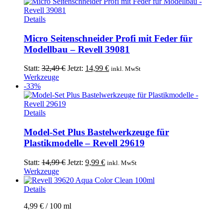
Details
Micro Seitenschneider Profi mit Feder für
Modellbau – Revell 39081
Ursprünglicher
Aktueller
Statt:
32,49
€
Jetzt:
14,99
€
inkl. MwSt
Preis
Preis
Werkzeuge
war:
ist:
-33%
32,49 €
14,99 €.
Details
Model-Set Plus Bastelwerkzeuge für
Plastikmodelle – Revell 29619
Ursprünglicher
Aktueller
Statt:
14,99
€
Jetzt:
9,99
€
inkl. MwSt
Preis
Preis
Werkzeuge
war:
ist:
14,99 €
9,99 €.
Details
4,99
€
/
100
ml