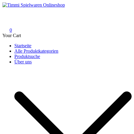
Skip
to
Timmi Spielwaren Onlineshop
Ihr Fachhändler für Spielwaren, Modellbau & RC, Babyartikel &
content
Trendartikel
0
Your Cart
Startseite
Alle Produktkategorien
Produktsuche
Über uns