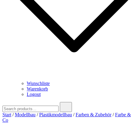
Wunschliste
Warenkorb
Logout
Search
for:
Start
/
Modellbau
/
Plastikmodellbau
/
Farben & Zubehör
/
Farbe &
Co