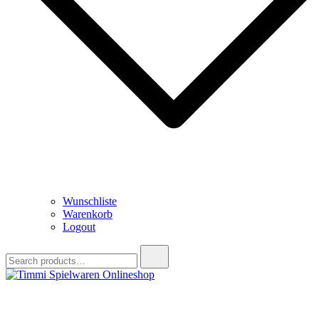
Wunschliste
Warenkorb
Logout
Search
for:
Timmi Spielwaren Onlineshop
Ihr Fachhändler für Spielwaren, Modellbau & RC, Babyartikel &
Trendartikel