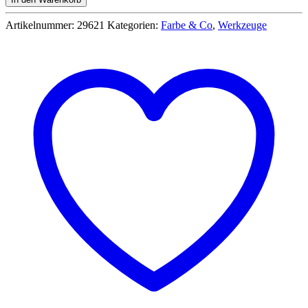
6
Pinsel
Artikelnummer:
29621
Kategorien:
Farbe & Co
,
Werkzeuge
für
Modellbau
-
Revell
29621
Menge