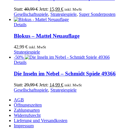
Ursprünglicher
Aktueller
Statt:
40,99
€
Jetzt:
15,99
€
inkl. MwSt
Preis
Preis
Gesellschaftsspiele
,
Strategiespiele
,
Super Sonderposten
war:
ist:
40,99 €
15,99 €.
Details
Blokus – Mattel Neuauflage
42,99
€
inkl. MwSt
Strategiespiele
-50%
Details
Die Inseln im Nebel – Schmidt Spiele 49366
Ursprünglicher
Aktueller
Statt:
29,99
€
Jetzt:
14,99
€
inkl. MwSt
Preis
Preis
Gesellschaftsspiele
,
Strategiespiele
war:
ist:
AGB
29,99 €
14,99 €.
Öffnungszeiten
Zahlungsarten
Widerrufsrecht
Lieferung und Versandkosten
Impressum