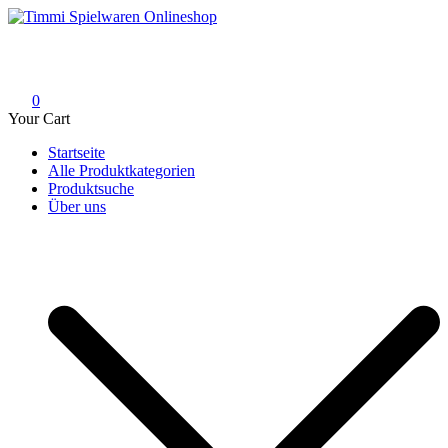
Skip
to
Timmi Spielwaren Onlineshop
Ihr Fachhändler für Spielwaren, Modellbau & RC, Babyartikel &
content
Trendartikel
0
Your Cart
Startseite
Alle Produktkategorien
Produktsuche
Über uns