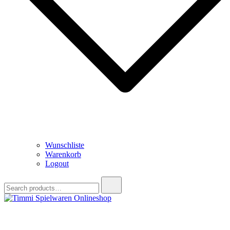
Wunschliste
Warenkorb
Logout
Search
for:
Timmi Spielwaren Onlineshop
Ihr Fachhändler für Spielwaren, Modellbau & RC, Babyartikel &
Trendartikel