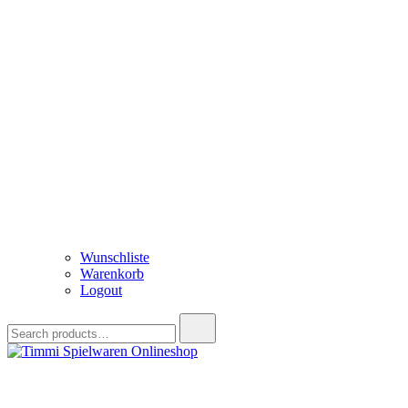
Wunschliste
Warenkorb
Logout
Search
for:
Timmi Spielwaren Onlineshop
Ihr Fachhändler für Spielwaren, Modellbau & RC, Babyartikel & Tren