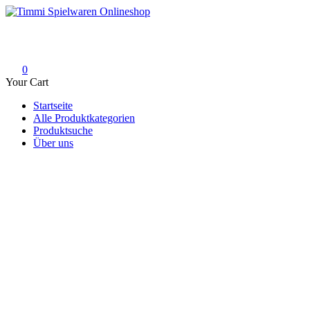
Skip
to
Timmi Spielwaren Onlineshop
Ihr Fachhändler für Spielwaren, Modellbau & RC, Babyartikel & Tren
content
0
Your Cart
Startseite
Alle Produktkategorien
Produktsuche
Über uns