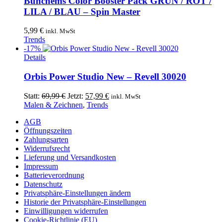
Bunchems Color Booster Pack GRÜN / ROT /
mehrere
LILA / BLAU – Spin Master
Varianten
auf.
5,99
€
inkl. MwSt
Die
Trends
Optionen
-17%
können
Details
auf
der
Orbis Power Studio New – Revell 30020
Produktseite
gewählt
Ursprünglicher
Aktueller
Statt:
69,99
€
Jetzt:
57,99
€
inkl. MwSt
werden
Preis
Preis
Malen & Zeichnen
,
Trends
war:
ist:
AGB
69,99 €
57,99 €.
Öffnungszeiten
Zahlungsarten
Widerrufsrecht
Lieferung und Versandkosten
Impressum
Batterieverordnung
Datenschutz
Privatsphäre-Einstellungen ändern
Historie der Privatsphäre-Einstellungen
Einwilligungen widerrufen
Cookie-Richtlinie (EU)