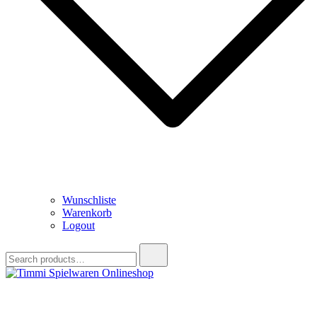
Wunschliste
Warenkorb
Logout
Search
for:
Timmi Spielwaren Onlineshop
Ihr Fachhändler für Spielwaren, Modellbau & RC, Babyartikel &
Trendartikel