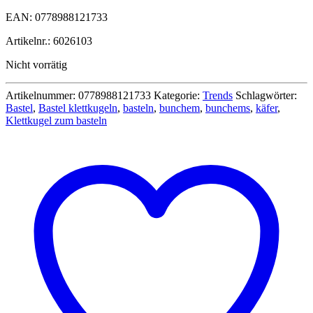
EAN: 0778988121733
Artikelnr.: 6026103
Nicht vorrätig
Artikelnummer:
0778988121733
Kategorie:
Trends
Schlagwörter:
Bastel
,
Bastel klettkugeln
,
basteln
,
bunchem
,
bunchems
,
käfer
,
Klettkugel zum basteln