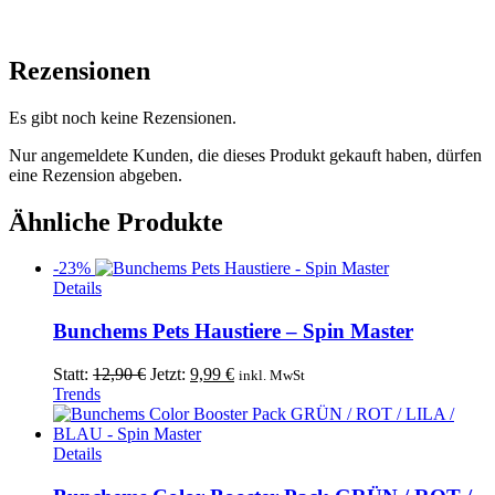
Rezensionen
Es gibt noch keine Rezensionen.
Nur angemeldete Kunden, die dieses Produkt gekauft haben, dürfen
eine Rezension abgeben.
Ähnliche Produkte
-23%
Details
Bunchems Pets Haustiere – Spin Master
Ursprünglicher
Aktueller
Statt:
12,90
€
Jetzt:
9,99
€
inkl. MwSt
Preis
Preis
Trends
war:
ist:
12,90 €
9,99 €.
Dieses
Details
Produkt
weist