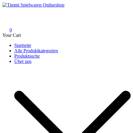
Skip
to
Timmi Spielwaren Onlineshop
Ihr Fachhändler für Spielwaren, Modellbau & RC, Babyartikel &
content
Trendartikel
0
Your Cart
Startseite
Alle Produktkategorien
Produktsuche
Über uns