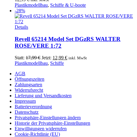
Plastikmodellbau
,
Schiffe & U-boote
-28%
Details
Revell 65214 Model Set DGzRS WALTER
ROSE/VERE 1:72
Ursprünglicher
Aktueller
Statt:
17,99
€
Jetzt:
12,99
€
inkl. MwSt
Preis
Preis
Plastikmodellbau
,
Schiffe
war:
ist:
AGB
17,99 €
12,99 €.
Öffnungszeiten
Zahlungsarten
Widerrufsrecht
Lieferung und Versandkosten
Impressum
Batterieverordnung
Datenschutz
Privatsphäre-Einstellungen ändern
Historie der Privatsphäre-Einstellungen
Einwilligungen widerrufen
Cookie-Richtlinie (EU)