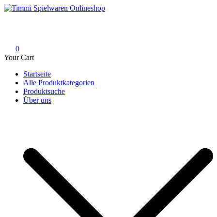
Skip
to
Timmi Spielwaren Onlineshop
Ihr Fachhändler für Spielwaren, Modellbau & RC, Babyartikel &
content
Trendartikel
0
Your Cart
Startseite
Alle Produktkategorien
Produktsuche
Über uns