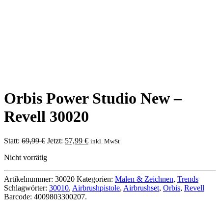
Orbis Power Studio New –
Revell 30020
Ursprünglicher
Aktueller
Statt:
69,99
€
Jetzt:
57,99
€
inkl. MwSt
Preis
Preis
Nicht vorrätig
war:
ist:
69,99 €
57,99 €.
Artikelnummer:
30020
Kategorien:
Malen & Zeichnen
,
Trends
Schlagwörter:
30010
,
Airbrushpistole
,
Airbrushset
,
Orbis
,
Revell
Barcode:
4009803300207
.