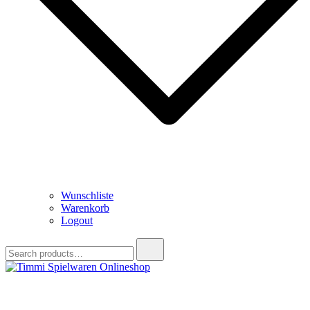
Wunschliste
Warenkorb
Logout
Search
for:
Timmi Spielwaren Onlineshop
Ihr Fachhändler für Spielwaren, Modellbau & RC, Babyartikel &
Trendartikel