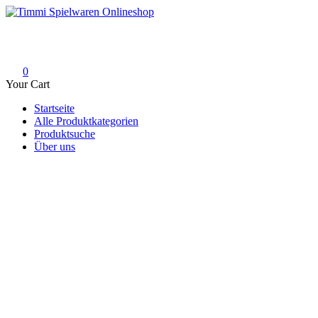
Skip
to
Timmi Spielwaren Onlineshop
Ihr Fachhändler für Spielwaren, Modellbau & RC, Babyartikel & Tren
content
0
Your Cart
Startseite
Alle Produktkategorien
Produktsuche
Über uns