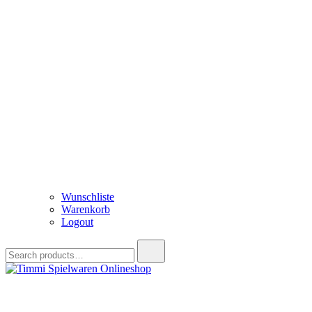
Wunschliste
Warenkorb
Logout
Search
for:
Timmi Spielwaren Onlineshop
Ihr Fachhändler für Spielwaren, Modellbau & RC, Babyartikel & Tren