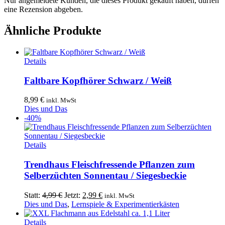
Nur angemeldete Kunden, die dieses Produkt gekauft haben, dürfen
eine Rezension abgeben.
Ähnliche Produkte
Dieses
Details
Produkt
weist
Faltbare Kopfhörer Schwarz / Weiß
mehrere
Varianten
8,99
€
inkl. MwSt
auf.
Dies und Das
Die
-40%
Optionen
können
auf
Dieses
Details
der
Produkt
Produktseite
weist
Trendhaus Fleischfressende Pflanzen zum
gewählt
mehrere
Selberzüchten Sonnentau / Siegesbeckie
werden
Varianten
auf.
Ursprünglicher
Aktueller
Statt:
4,99
€
Jetzt:
2,99
€
inkl. MwSt
Die
Preis
Preis
Dies und Das
,
Lernspiele & Experimentierkästen
Optionen
war:
ist:
können
4,99 €
2,99 €.
Details