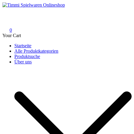
Skip
to
Timmi Spielwaren Onlineshop
Ihr Fachhändler für Spielwaren, Modellbau & RC, Babyartikel &
content
Trendartikel
0
Your Cart
Startseite
Alle Produktkategorien
Produktsuche
Über uns