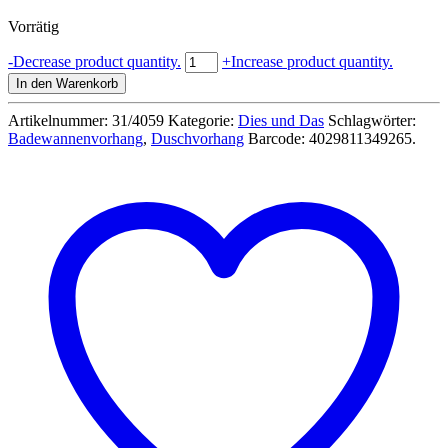
Vorrätig
Duschvorhang
-
Decrease product quantity.
+
Increase product quantity.
Forest
In den Warenkorb
-
out
Artikelnummer:
31/4059
Kategorie:
Dies und Das
Schlagwörter:
of
Badewannenvorhang
,
Duschvorhang
Barcode:
4029811349265
.
the
blue
31/4059
Menge