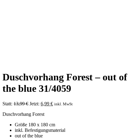
Duschvorhang Forest – out of
the blue 31/4059
Ursprünglicher
Aktueller
Statt:
13,99
€
Jetzt:
6,99
€
inkl. MwSt
Preis
Preis
Duschvorhang Forest
war:
ist:
13,99 €
6,99 €.
Größe 180 x 180 cm
inkl. Befestigungsmaterial
out of the blue