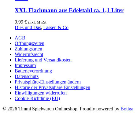
auf
der
XXL Flachmann aus Edelstahl ca. 1,1 Liter
Produktseite
gewählt
9,99
€
inkl. MwSt
werden
Dies und Das
,
Tassen & Co
AGB
Öffnungszeiten
Zahlungsarten
Widerrufsrecht
Lieferung und Versandkosten
Impressum
Batterieverordnung
Datenschutz
Privatsphäre-Einstellungen ändern
Historie der Privatsphäre-Einstellungen
Einwilligungen widerrufen
Cookie-Richtlinie (EU)
© 2026 Timmi Spielwaren Onlineshop. Proudly powered by
Botiga