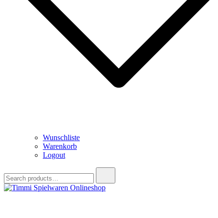
Wunschliste
Warenkorb
Logout
Search
for:
Timmi Spielwaren Onlineshop
Ihr Fachhändler für Spielwaren, Modellbau & RC, Babyartikel &
Trendartikel