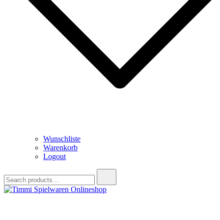
Wunschliste
Warenkorb
Logout
Search
for:
Timmi Spielwaren Onlineshop
Ihr Fachhändler für Spielwaren, Modellbau & RC, Babyartikel &
Trendartikel