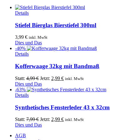
Details
Stiefel Bierglas Bierstiefel 300ml
3,99
€
inkl. MwSt
Dies und Das
-40%
Details
Kofferwaage 32kg mit Bandmaß
Ursprünglicher
Aktueller
Statt:
4,99
€
Jetzt:
2,99
€
inkl. MwSt
Preis
Preis
Dies und Das
war:
ist:
-63%
4,99 €
2,99 €.
Details
Synthetisches Fensterleder 43 x 32cm
Ursprünglicher
Aktueller
Statt:
7,99
€
Jetzt:
2,99
€
inkl. MwSt
Preis
Preis
Dies und Das
war:
ist:
AGB
7,99 €
2,99 €.