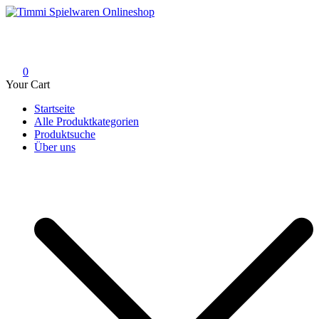
Skip
to
Timmi Spielwaren Onlineshop
Ihr Fachhändler für Spielwaren, Modellbau & RC, Babyartikel &
content
Trendartikel
0
Your Cart
Startseite
Alle Produktkategorien
Produktsuche
Über uns