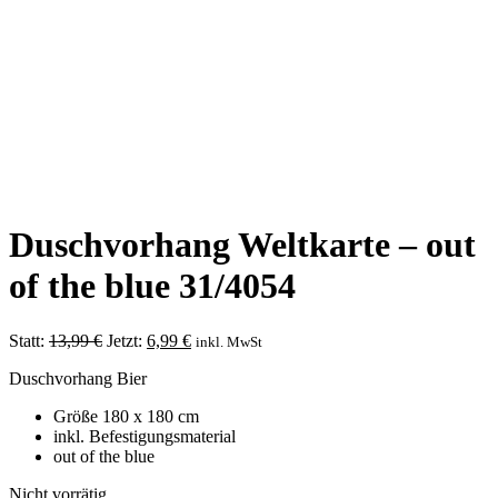
Duschvorhang Weltkarte – out
of the blue 31/4054
Ursprünglicher
Aktueller
Statt:
13,99
€
Jetzt:
6,99
€
inkl. MwSt
Preis
Preis
Duschvorhang Bier
war:
ist:
13,99 €
6,99 €.
Größe 180 x 180 cm
inkl. Befestigungsmaterial
out of the blue
Nicht vorrätig