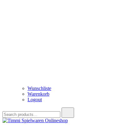
Wunschliste
Warenkorb
Logout
Search
for:
Timmi Spielwaren Onlineshop
Ihr Fachhändler für Spielwaren, Modellbau & RC, Babyartikel & Tren