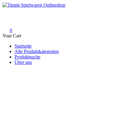
Skip
to
Timmi Spielwaren Onlineshop
Ihr Fachhändler für Spielwaren, Modellbau & RC, Babyartikel & Tren
content
0
Your Cart
Startseite
Alle Produktkategorien
Produktsuche
Über uns