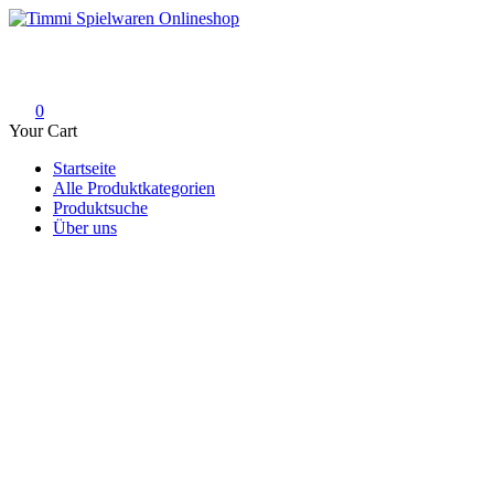
Skip
to
Timmi Spielwaren Onlineshop
Ihr Fachhändler für Spielwaren, Modellbau & RC, Babyartikel & Tren
content
0
Your Cart
Startseite
Alle Produktkategorien
Produktsuche
Über uns