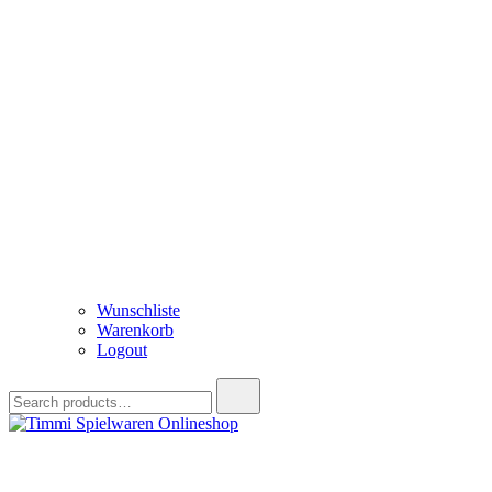
Wunschliste
Warenkorb
Logout
Search
for:
Timmi Spielwaren Onlineshop
Ihr Fachhändler für Spielwaren, Modellbau & RC, Babyartikel & Tren