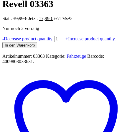
Revell 03363
Ursprünglicher
Aktueller
Statt:
19,99
€
Jetzt:
17,99
€
inkl. MwSt
Preis
Preis
Nur noch 2 vorrätig
war:
ist:
19,99 €
17,99 €.
Flakpanzer
-
Decrease product quantity.
+
Increase product quantity.
IV
In den Warenkorb
-
"Möbelwagen"
Artikelnummer:
03363
Kategorie:
Fahrzeuge
Barcode:
3,7
4009803033631
.
cm
Flak
43
Panzer
Modell
Bausatz
1:72
-
Revell
03363
Menge