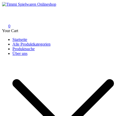
Skip
to
Timmi Spielwaren Onlineshop
Ihr Fachhändler für Spielwaren, Modellbau & RC, Babyartikel &
content
Trendartikel
0
Your Cart
Startseite
Alle Produktkategorien
Produktsuche
Über uns