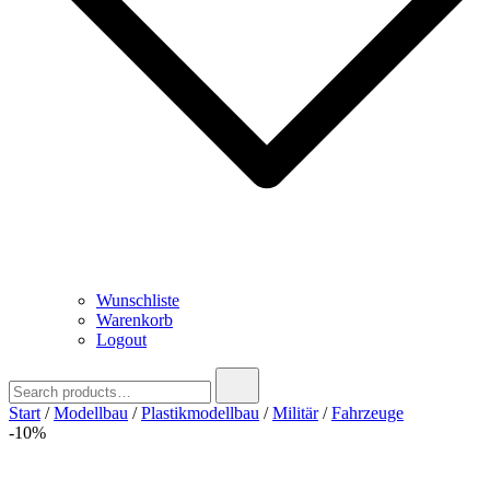
Wunschliste
Warenkorb
Logout
Search
for:
Start
/
Modellbau
/
Plastikmodellbau
/
Militär
/
Fahrzeuge
-10%