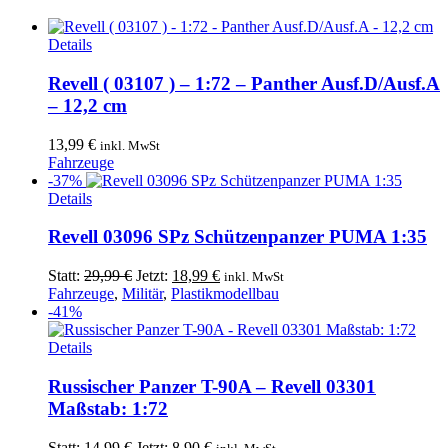
Details
Revell ( 03107 ) – 1:72 – Panther Ausf.D/Ausf.A
– 12,2 cm
13,99
€
inkl. MwSt
Fahrzeuge
-37%
Details
Revell 03096 SPz Schützenpanzer PUMA 1:35
Ursprünglicher
Aktueller
Statt:
29,99
€
Jetzt:
18,99
€
inkl. MwSt
Preis
Preis
Fahrzeuge
,
Militär
,
Plastikmodellbau
war:
ist:
-41%
29,99 €
18,99 €.
Details
Russischer Panzer T-90A – Revell 03301
Maßstab: 1:72
Ursprünglicher
Aktueller
Statt:
14,99
€
Jetzt:
8,90
€