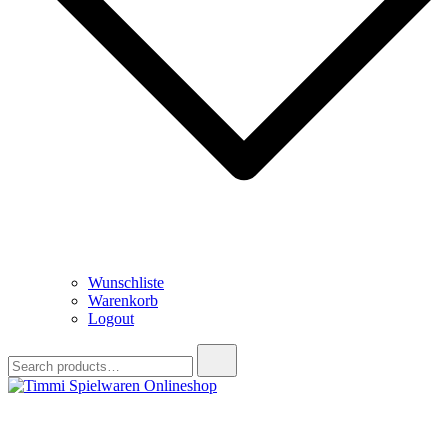
Wunschliste
Warenkorb
Logout
Search
for:
Timmi Spielwaren Onlineshop
Ihr Fachhändler für Spielwaren, Modellbau & RC, Babyartikel &
Trendartikel