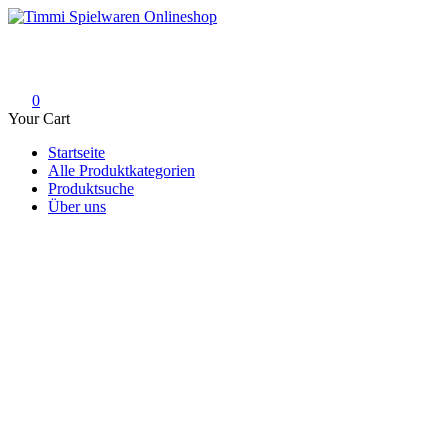
Skip
to
Timmi Spielwaren Onlineshop
Ihr Fachhändler für Spielwaren, Modellbau & RC, Babyartikel & Tren
content
0
Your Cart
Startseite
Alle Produktkategorien
Produktsuche
Über uns