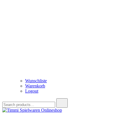
Wunschliste
Warenkorb
Logout
Search
for:
Timmi Spielwaren Onlineshop
Ihr Fachhändler für Spielwaren, Modellbau & RC, Babyartikel & Tren