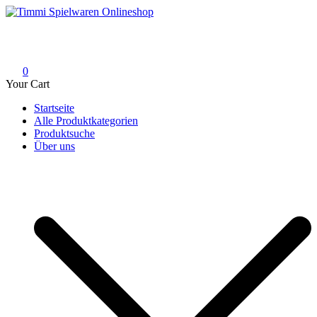
Skip
to
Timmi Spielwaren Onlineshop
Ihr Fachhändler für Spielwaren, Modellbau & RC, Babyartikel &
content
Trendartikel
0
Your Cart
Startseite
Alle Produktkategorien
Produktsuche
Über uns