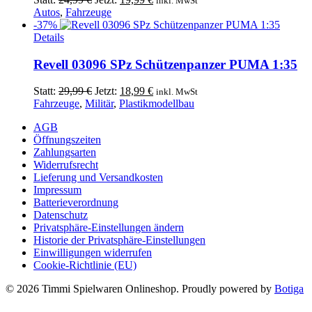
inkl. MwSt
Preis
Preis
Autos
,
Fahrzeuge
war:
ist:
-37%
24,99 €
19,99 €.
Details
Revell 03096 SPz Schützenpanzer PUMA 1:35
Ursprünglicher
Aktueller
Statt:
29,99
€
Jetzt:
18,99
€
inkl. MwSt
Preis
Preis
Fahrzeuge
,
Militär
,
Plastikmodellbau
war:
ist:
AGB
29,99 €
18,99 €.
Öffnungszeiten
Zahlungsarten
Widerrufsrecht
Lieferung und Versandkosten
Impressum
Batterieverordnung
Datenschutz
Privatsphäre-Einstellungen ändern
Historie der Privatsphäre-Einstellungen
Einwilligungen widerrufen
Cookie-Richtlinie (EU)
© 2026 Timmi Spielwaren Onlineshop. Proudly powered by
Botiga