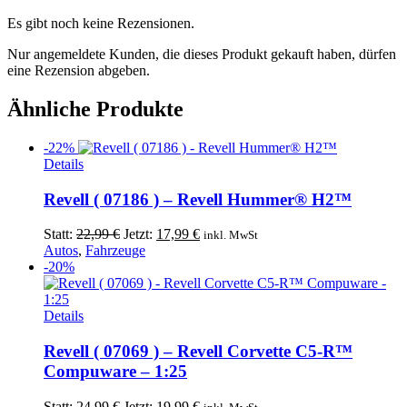
Es gibt noch keine Rezensionen.
Nur angemeldete Kunden, die dieses Produkt gekauft haben, dürfen
eine Rezension abgeben.
Ähnliche Produkte
-22%
Details
Revell ( 07186 ) – Revell Hummer® H2™
Ursprünglicher
Aktueller
Statt:
22,99
€
Jetzt:
17,99
€
inkl. MwSt
Preis
Preis
Autos
,
Fahrzeuge
war:
ist:
-20%
22,99 €
17,99 €.
Details
Revell ( 07069 ) – Revell Corvette C5-R™
Compuware – 1:25
Ursprünglicher
Aktueller
Statt:
24,99
€
Jetzt:
19,99
€