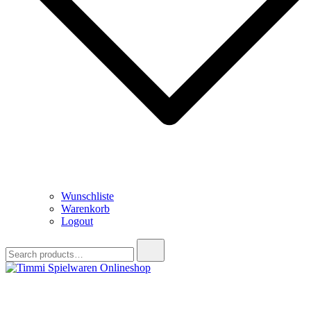
Wunschliste
Warenkorb
Logout
Search
for:
Timmi Spielwaren Onlineshop
Ihr Fachhändler für Spielwaren, Modellbau & RC, Babyartikel &
Trendartikel