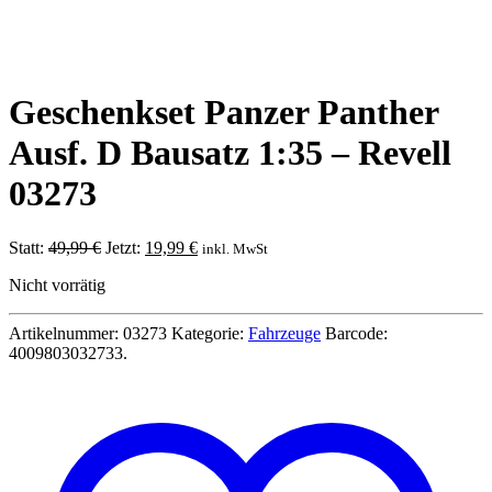
Geschenkset Panzer Panther
Ausf. D Bausatz 1:35 – Revell
03273
Ursprünglicher
Aktueller
Statt:
49,99
€
Jetzt:
19,99
€
inkl. MwSt
Preis
Preis
Nicht vorrätig
war:
ist:
49,99 €
19,99 €.
Artikelnummer:
03273
Kategorie:
Fahrzeuge
Barcode:
4009803032733
.