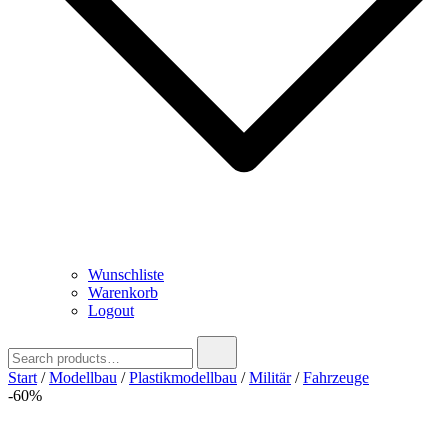
Wunschliste
Warenkorb
Logout
Search
for:
Start
/
Modellbau
/
Plastikmodellbau
/
Militär
/
Fahrzeuge
-60%