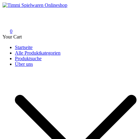
Skip
to
Timmi Spielwaren Onlineshop
Ihr Fachhändler für Spielwaren, Modellbau & RC, Babyartikel &
content
Trendartikel
0
Your Cart
Startseite
Alle Produktkategorien
Produktsuche
Über uns