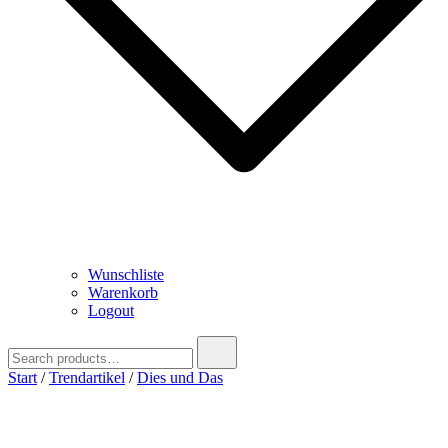
Wunschliste
Warenkorb
Logout
Search
for:
Start
/
Trendartikel
/
Dies und Das