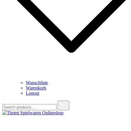
Wunschliste
Warenkorb
Logout
Search
for:
Timmi Spielwaren Onlineshop
Ihr Fachhändler für Spielwaren, Modellbau & RC, Babyartikel &
Trendartikel