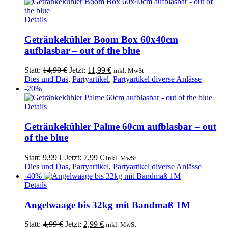
Details
Getränkekühler Boom Box 60x40cm
aufblasbar – out of the blue
Ursprünglicher
Aktueller
Statt:
14,90
€
Jetzt:
11,99
€
inkl. MwSt
Preis
Preis
Dies und Das
,
Partyartikel
,
Partyartikel diverse Anlässe
war:
ist:
-20%
14,90 €
11,99 €.
Details
Getränkekühler Palme 60cm aufblasbar – out
of the blue
Ursprünglicher
Aktueller
Statt:
9,99
€
Jetzt:
7,99
€
inkl. MwSt
Preis
Preis
Dies und Das
,
Partyartikel
,
Partyartikel diverse Anlässe
war:
ist:
-40%
9,99 €
7,99 €.
Details
Angelwaage bis 32kg mit Bandmaß 1M
Ursprünglicher
Aktueller
Statt:
4,99
€
Jetzt:
2,99
€
inkl. MwSt