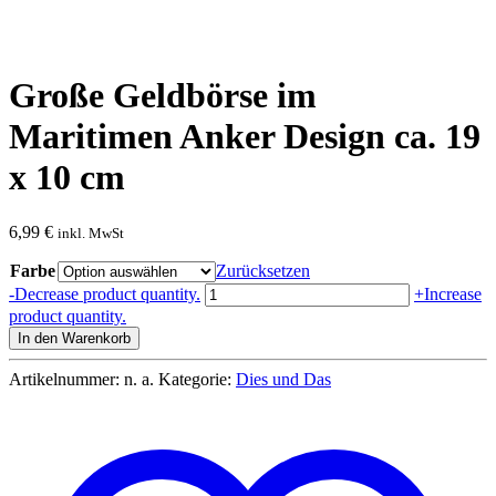
Große Geldbörse im
Maritimen Anker Design ca. 19
x 10 cm
6,99
€
inkl. MwSt
Farbe
Zurücksetzen
Große
-
Decrease product quantity.
+
Increase
Geldbörse
product quantity.
im
In den Warenkorb
Maritimen
Anker
Artikelnummer:
n. a.
Kategorie:
Dies und Das
Design
ca.
19
x
10
cm