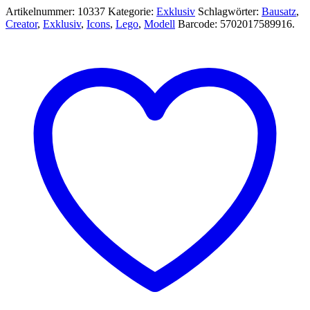
Quattrovalvole
Artikelnummer:
10337
Kategorie:
Exklusiv
Schlagwörter:
Bausatz
,
1506
Creator
,
Exklusiv
,
Icons
,
Lego
,
Modell
Barcode:
5702017589916
.
Teile
34cm
-
LEGO®
Icons
10337
seltenes
Set
Menge