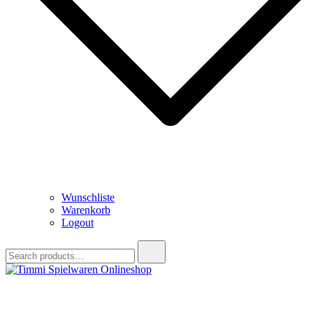
Wunschliste
Warenkorb
Logout
Search
for:
Timmi Spielwaren Onlineshop
Ihr Fachhändler für Spielwaren, Modellbau & RC, Babyartikel &
Trendartikel