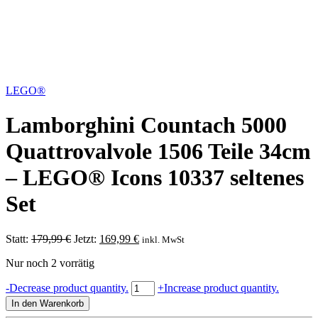
LEGO®
Lamborghini Countach 5000
Quattrovalvole 1506 Teile 34cm
– LEGO® Icons 10337 seltenes
Set
Ursprünglicher
Aktueller
Statt:
179,99
€
Jetzt:
169,99
€
inkl. MwSt
Preis
Preis
Nur noch 2 vorrätig
war:
ist:
179,99 €
169,99 €.
Lamborghini
-
Decrease product quantity.
+
Increase product quantity.
Countach
In den Warenkorb
5000