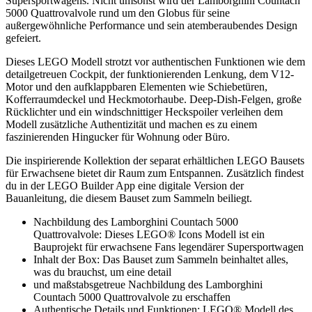
Supersportwagens. Nicht umsonst wird der Lamborghini Countach
5000 Quattrovalvole rund um den Globus für seine
außergewöhnliche Performance und sein atemberaubendes Design
gefeiert.
Dieses LEGO Modell strotzt vor authentischen Funktionen wie dem
detailgetreuen Cockpit, der funktionierenden Lenkung, dem V12-
Motor und den aufklappbaren Elementen wie Schiebetüren,
Kofferraumdeckel und Heckmotorhaube. Deep-Dish-Felgen, große
Rücklichter und ein windschnittiger Heckspoiler verleihen dem
Modell zusätzliche Authentizität und machen es zu einem
faszinierenden Hingucker für Wohnung oder Büro.
Die inspirierende Kollektion der separat erhältlichen LEGO Bausets
für Erwachsene bietet dir Raum zum Entspannen. Zusätzlich findest
du in der LEGO Builder App eine digitale Version der
Bauanleitung, die diesem Bauset zum Sammeln beiliegt.
Nachbildung des Lamborghini Countach 5000
Quattrovalvole: Dieses LEGO® Icons Modell ist ein
Bauprojekt für erwachsene Fans legendärer Supersportwagen
Inhalt der Box: Das Bauset zum Sammeln beinhaltet alles,
was du brauchst, um eine detail
und maßstabsgetreue Nachbildung des Lamborghini
Countach 5000 Quattrovalvole zu erschaffen
Authentische Details und Funktionen: LEGO® Modell des