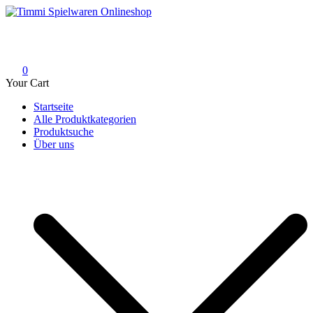
Skip
to
Timmi Spielwaren Onlineshop
Ihr Fachhändler für Spielwaren, Modellbau & RC, Babyartikel &
content
Trendartikel
0
Your Cart
Startseite
Alle Produktkategorien
Produktsuche
Über uns