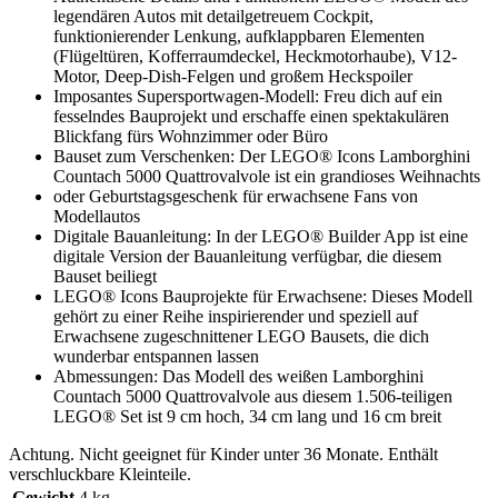
legendären Autos mit detailgetreuem Cockpit,
funktionierender Lenkung, aufklappbaren Elementen
(Flügeltüren, Kofferraumdeckel, Heckmotorhaube), V12-
Motor, Deep-Dish-Felgen und großem Heckspoiler
Imposantes Supersportwagen-Modell: Freu dich auf ein
fesselndes Bauprojekt und erschaffe einen spektakulären
Blickfang fürs Wohnzimmer oder Büro
Bauset zum Verschenken: Der LEGO® Icons Lamborghini
Countach 5000 Quattrovalvole ist ein grandioses Weihnachts
oder Geburtstagsgeschenk für erwachsene Fans von
Modellautos
Digitale Bauanleitung: In der LEGO® Builder App ist eine
digitale Version der Bauanleitung verfügbar, die diesem
Bauset beiliegt
LEGO® Icons Bauprojekte für Erwachsene: Dieses Modell
gehört zu einer Reihe inspirierender und speziell auf
Erwachsene zugeschnittener LEGO Bausets, die dich
wunderbar entspannen lassen
Abmessungen: Das Modell des weißen Lamborghini
Countach 5000 Quattrovalvole aus diesem 1.506-teiligen
LEGO® Set ist 9 cm hoch, 34 cm lang und 16 cm breit
Achtung. Nicht geeignet für Kinder unter 36 Monate. Enthält
verschluckbare Kleinteile.
Gewicht
4 kg