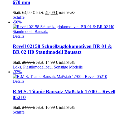
670 mm
Ursprünglicher
Aktueller
Statt:
64,99
€
Jetzt:
49,99
€
inkl. MwSt
Preis
Preis
Schiffe
war:
ist:
-50%
64,99 €
49,99 €.
Details
Revell 02158 Schnellzuglokomotiven BR 01 &
BR 02 H0 Standmodell Bausatz
Ursprünglicher
Aktueller
Statt:
29,99
€
Jetzt:
14,99
€
inkl. MwSt
Preis
Preis
Loks
,
Plastikmodellbau
,
Sonstige Modelle
war:
ist:
-32%
29,99 €
14,99 €.
Details
R.M.S. Titanic Bausatz Maßstab 1:700 – Revell
05210
Ursprünglicher
Aktueller
Statt:
24,99
€
Jetzt:
16,99
€
inkl. MwSt
Preis
Preis
Schiffe
war:
ist: