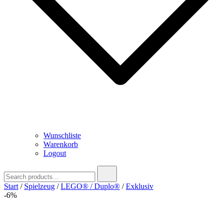
Wunschliste
Warenkorb
Logout
Search
for:
Start
/
Spielzeug
/
LEGO® / Duplo®
/
Exklusiv
-6%