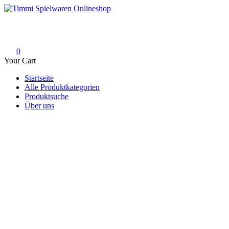
Skip
to
Timmi Spielwaren Onlineshop
Ihr Fachhändler für Spielwaren, Modellbau & RC, Babyartikel & Tren
content
0
Your Cart
Startseite
Alle Produktkategorien
Produktsuche
Über uns