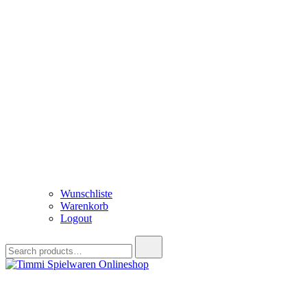
Wunschliste
Warenkorb
Logout
Search
for:
Timmi Spielwaren Onlineshop
Ihr Fachhändler für Spielwaren, Modellbau & RC, Babyartikel & Tren