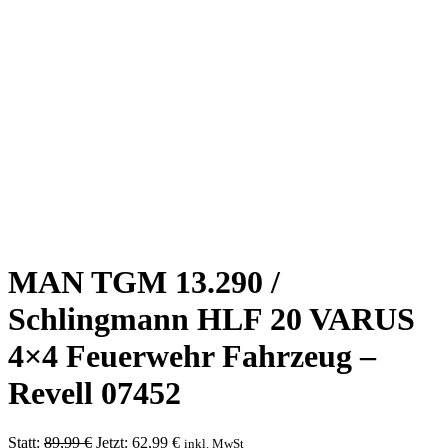
MAN TGM 13.290 /
Schlingmann HLF 20 VARUS
4×4 Feuerwehr Fahrzeug –
Revell 07452
Ursprünglicher
Aktueller
Statt:
89,99
€
Jetzt:
62,99
€
inkl. MwSt