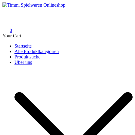
Skip
to
Timmi Spielwaren Onlineshop
Ihr Fachhändler für Spielwaren, Modellbau & RC, Babyartikel &
content
Trendartikel
0
Your Cart
Startseite
Alle Produktkategorien
Produktsuche
Über uns