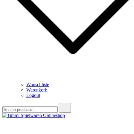
Wunschliste
Warenkorb
Logout
Search
for:
Timmi Spielwaren Onlineshop
Ihr Fachhändler für Spielwaren, Modellbau & RC, Babyartikel &
Trendartikel