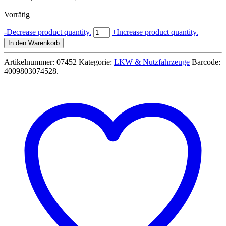
Preis
Preis
Vorrätig
war:
ist:
89,99 €
62,99 €.
MAN
-
Decrease product quantity.
+
Increase product quantity.
TGM
In den Warenkorb
13.290
/
Artikelnummer:
07452
Kategorie:
LKW & Nutzfahrzeuge
Barcode:
Schlingmann
4009803074528
.
HLF
20
VARUS
4x4
Feuerwehr
Fahrzeug
-
Revell
07452
Menge