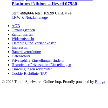
Platinum Edition – Revell 07580
Ursprünglicher
Aktueller
Statt:
199,99
€
Jetzt:
109,99
€
inkl. MwSt
Preis
Preis
LKW & Nutzfahrzeuge
war:
ist:
AGB
199,99 €
109,99 €.
Öffnungszeiten
Zahlungsarten
Widerrufsrecht
Lieferung und Versandkosten
Impressum
Batterieverordnung
Datenschutz
Privatsphäre-Einstellungen ändern
Historie der Privatsphäre-Einstellungen
Einwilligungen widerrufen
Cookie-Richtlinie (EU)
© 2026 Timmi Spielwaren Onlineshop. Proudly powered by
Botiga