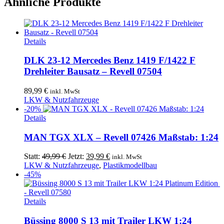
Ähnliche Produkte
Details
DLK 23-12 Mercedes Benz 1419 F/1422 F
Drehleiter Bausatz – Revell 07504
89,99
€
inkl. MwSt
LKW & Nutzfahrzeuge
-20%
Details
MAN TGX XLX – Revell 07426 Maßstab: 1:24
Ursprünglicher
Aktueller
Statt:
49,99
€
Jetzt:
39,99
€
inkl. MwSt
Preis
Preis
LKW & Nutzfahrzeuge
,
Plastikmodellbau
war:
ist:
-45%
49,99 €
39,99 €.
Details
Büssing 8000 S 13 mit Trailer LKW 1:24