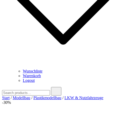
Wunschliste
Warenkorb
Logout
Search
for:
Start
/
Modellbau
/
Plastikmodellbau
/
LKW & Nutzfahrzeuge
-30%