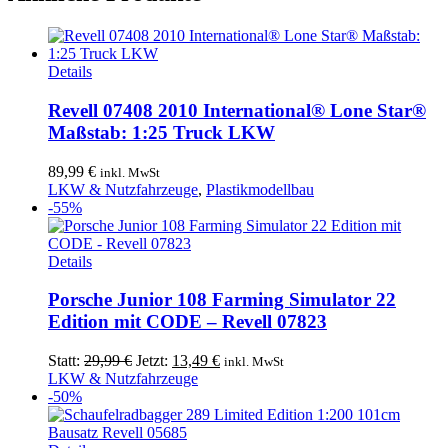
Details
Revell 07408 2010 International® Lone Star®
Maßstab: 1:25 Truck LKW
89,99
€
inkl. MwSt
LKW & Nutzfahrzeuge
,
Plastikmodellbau
-55%
Details
Porsche Junior 108 Farming Simulator 22
Edition mit CODE – Revell 07823
Ursprünglicher
Aktueller
Statt:
29,99
€
Jetzt:
13,49
€
inkl. MwSt
Preis
Preis
LKW & Nutzfahrzeuge
war:
ist:
-50%
29,99 €
13,49 €.