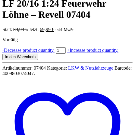
LF 20/16 1:24 Feuerwehr
Löhne – Revell 07404
Ursprünglicher
Aktueller
Statt:
89,99
€
Jetzt:
69,99
€
inkl. MwSt
Preis
Preis
Vorrätig
war:
ist:
89,99 €
69,99 €.
Mercedes-
-
Decrease product quantity.
+
Increase product quantity.
Benz
In den Warenkorb
Schlingmann
LF
Artikelnummer:
07404
Kategorie:
LKW & Nutzfahrzeuge
Barcode:
20/16
4009803074047
.
1:24
Feuerwehr
Löhne
-
Revell
07404
Menge