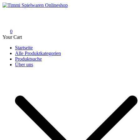
Skip
to
Timmi Spielwaren Onlineshop
Ihr Fachhändler für Spielwaren, Modellbau & RC, Babyartikel &
content
Trendartikel
0
Your Cart
Startseite
Alle Produktkategorien
Produktsuche
Über uns