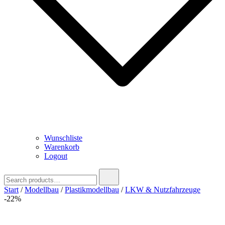
Wunschliste
Warenkorb
Logout
Search
for:
Start
/
Modellbau
/
Plastikmodellbau
/
LKW & Nutzfahrzeuge
-22%