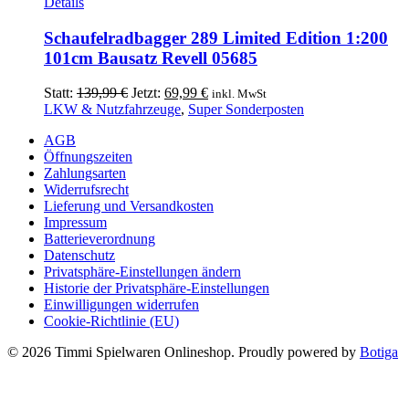
Details
Schaufelradbagger 289 Limited Edition 1:200
101cm Bausatz Revell 05685
Ursprünglicher
Aktueller
Statt:
139,99
€
Jetzt:
69,99
€
inkl. MwSt
Preis
Preis
LKW & Nutzfahrzeuge
,
Super Sonderposten
war:
ist:
AGB
139,99 €
69,99 €.
Öffnungszeiten
Zahlungsarten
Widerrufsrecht
Lieferung und Versandkosten
Impressum
Batterieverordnung
Datenschutz
Privatsphäre-Einstellungen ändern
Historie der Privatsphäre-Einstellungen
Einwilligungen widerrufen
Cookie-Richtlinie (EU)
© 2026 Timmi Spielwaren Onlineshop. Proudly powered by
Botiga