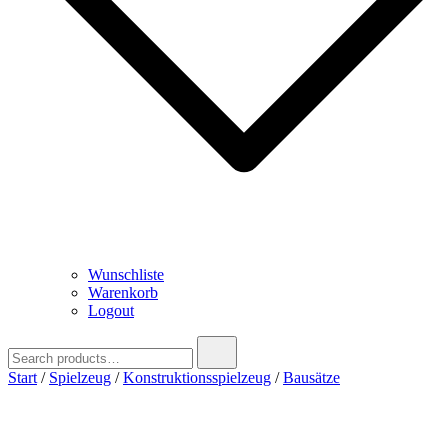
Wunschliste
Warenkorb
Logout
Search
for:
Start
/
Spielzeug
/
Konstruktionsspielzeug
/
Bausätze