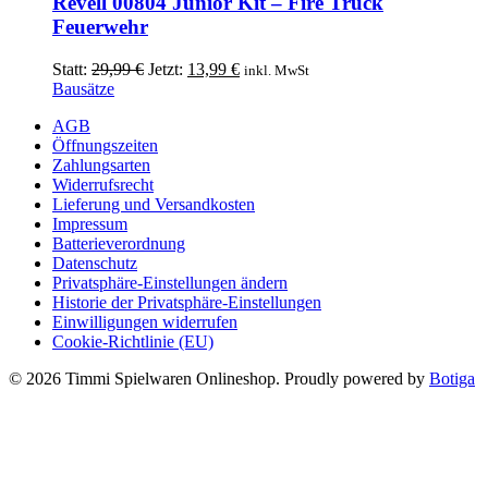
Revell 00804 Junior Kit – Fire Truck
Feuerwehr
Ursprünglicher
Aktueller
Statt:
29,99
€
Jetzt:
13,99
€
inkl. MwSt
Preis
Preis
Bausätze
war:
ist:
AGB
29,99 €
13,99 €.
Öffnungszeiten
Zahlungsarten
Widerrufsrecht
Lieferung und Versandkosten
Impressum
Batterieverordnung
Datenschutz
Privatsphäre-Einstellungen ändern
Historie der Privatsphäre-Einstellungen
Einwilligungen widerrufen
Cookie-Richtlinie (EU)
© 2026 Timmi Spielwaren Onlineshop. Proudly powered by
Botiga