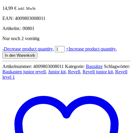
14,99
€
inkl. MwSt
EAN: 4009803008011
Artikelnr.: 00801
Nur noch 2 vorrätig
Revell
-
Decrease product quantity.
+
Increase product quantity.
00801
In den Warenkorb
Junior
Kit
Artikelnummer:
4009803008011
Kategorie:
Bausätze
Schlagwörter:
-
Baukasten junior revell
,
Junior kit
,
Revell
,
Revell junior kit
,
Revell
Cabriolet
level 1
Roadster
blau
Menge