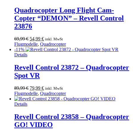
Quadrocopter Long Flight Cam-
Copter “DEMON” – Revell Control
23876
Ursprünglicher
Aktueller
69,99
€
54,99
€
inkl. MwSt
Preis
Preis
Flugmodelle
,
Quadrocopter
war:
ist:
-11%
69,99 €
54,99 €.
Details
Revell Control 23872 – Quadrocopter
Spot VR
Ursprünglicher
Aktueller
89,99
€
79,99
€
inkl. MwSt
Preis
Preis
Flugmodelle
,
Quadrocopter
war:
ist:
89,99 €
79,99 €.
Details
Revell Control 23858 – Quadrocopter
GO! VIDEO