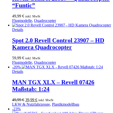
“Funtic”
49,99
€
inkl. MwSt
Flugmodelle
,
Quadrocopter
Details
Spot 2.0 Revell Control 23907 – HD
Kamera Quadrocopter
59,99
€
inkl. MwSt
Flugmodelle
,
Quadrocopter
-20%
Details
MAN TGX XLX – Revell 07426
Maßstab: 1:24
Ursprünglicher
Aktueller
49,99
€
39,99
€
inkl. MwSt
Preis
Preis
LKW & Nutzfahrzeuge
,
Plastikmodellbau
war:
ist:
-23%