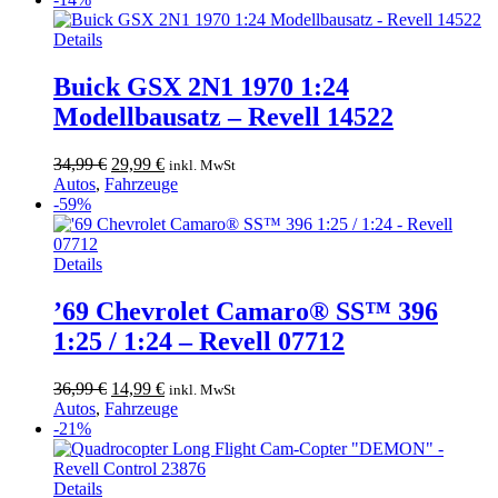
36,99 €
29,99 €.
Details
Buick GSX 2N1 1970 1:24
Modellbausatz – Revell 14522
Ursprünglicher
Aktueller
34,99
€
29,99
€
inkl. MwSt
Preis
Preis
Autos
,
Fahrzeuge
war:
ist:
-59%
34,99 €
29,99 €.
Details
’69 Chevrolet Camaro® SS™ 396
1:25 / 1:24 – Revell 07712
Ursprünglicher
Aktueller
36,99
€
14,99
€
inkl. MwSt
Preis
Preis
Autos
,
Fahrzeuge
war:
ist:
-21%
36,99 €
14,99 €.
Details