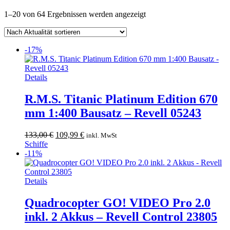
Nach
1–20 von 64 Ergebnissen werden angezeigt
Aktualität
sortiert
-17%
Details
R.M.S. Titanic Platinum Edition 670
mm 1:400 Bausatz – Revell 05243
Ursprünglicher
Aktueller
133,00
€
109,99
€
inkl. MwSt
Preis
Preis
Schiffe
war:
ist:
-11%
133,00 €
109,99 €.
Details
Quadrocopter GO! VIDEO Pro 2.0
inkl. 2 Akkus – Revell Control 23805