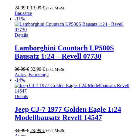
Ursprünglicher
Aktueller
24,99
€
13,99
€
inkl. MwSt
Preis
Preis
Bausätze
war:
ist:
-11%
24,99 €
13,99 €.
Details
Lamborghini Countach LP500S
Bausatz 1:24 – Revell 07730
Ursprünglicher
Aktueller
36,99
€
32,99
€
inkl. MwSt
Preis
Preis
Autos
,
Fahrzeuge
war:
ist:
-14%
36,99 €
32,99 €.
Details
Jeep CJ-7 1977 Golden Eagle 1:24
Modellbausatz Revell 14547
Ursprünglicher
Aktueller
34,99
€
29,99
€
inkl. MwSt
Preis
Preis
Autos