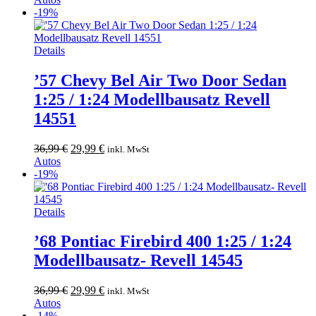
war:
ist:
-19%
34,99 €
29,99 €.
Details
’57 Chevy Bel Air Two Door Sedan
1:25 / 1:24 Modellbausatz Revell
14551
Ursprünglicher
Aktueller
36,99
€
29,99
€
inkl. MwSt
Preis
Preis
Autos
war:
ist:
-19%
36,99 €
29,99 €.
Details
’68 Pontiac Firebird 400 1:25 / 1:24
Modellbausatz- Revell 14545
Ursprünglicher
Aktueller
36,99
€
29,99
€
inkl. MwSt
Preis
Preis
Autos
war:
ist:
-14%