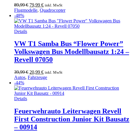
Ursprünglicher
Aktueller
89,99
€
79,99
€
inkl. MwSt
Preis
Preis
Flugmodelle
,
Quadrocopter
war:
ist:
-48%
89,99 €
79,99 €.
Details
VW T1 Samba Bus “Flower Power”
Volkswagen Bus Modellbausatz 1:24 –
Revell 07050
Ursprünglicher
Aktueller
39,99
€
20,99
€
inkl. MwSt
Preis
Preis
Autos
,
Fahrzeuge
war:
ist:
-44%
39,99 €
20,99 €.
Details
Feuerwehrauto Leiterwagen Revell
First Construction Junior Kit Bausatz
– 00914