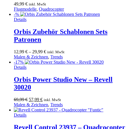
49,99
€
inkl. MwSt
Flugmodelle
,
Quadrocopter
-%
Dieses
Details
Produkt
weist
Orbis Zubehör Schablonen Sets
mehrere
Patronen
Varianten
auf.
Die
12,99
€
–
29,99
€
inkl. MwSt
Optionen
Malen & Zeichnen
,
Trends
können
-17%
auf
Details
der
Produktseite
Orbis Power Studio New – Revell
gewählt
30020
werden
Ursprünglicher
Aktueller
69,99
€
57,99
€
inkl. MwSt
Preis
Preis
Malen & Zeichnen
,
Trends
war:
ist:
69,99 €
57,99 €.
Details
Revell Control 23937 – Quadrocopter