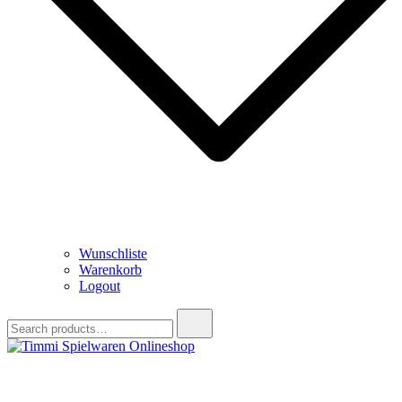
Wunschliste
Warenkorb
Logout
Search
for:
Timmi Spielwaren Onlineshop
Ihr Fachhändler für Spielwaren, Modellbau & RC, Babyartikel &
Trendartikel