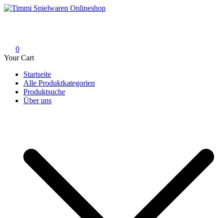
Skip
to
Timmi Spielwaren Onlineshop
Ihr Fachhändler für Spielwaren, Modellbau & RC, Babyartikel &
content
Trendartikel
0
Your Cart
Startseite
Alle Produktkategorien
Produktsuche
Über uns