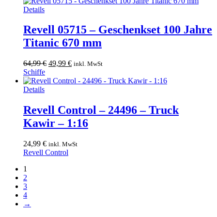
49,99 €
39,99 €.
Details
Revell 05715 – Geschenkset 100 Jahre
Titanic 670 mm
Ursprünglicher
Aktueller
64,99
€
49,99
€
inkl. MwSt
Preis
Preis
Schiffe
war:
ist:
64,99 €
49,99 €.
Details
Revell Control – 24496 – Truck
Kawir – 1:16
24,99
€
inkl. MwSt
Revell Control
1
2
3
4
→