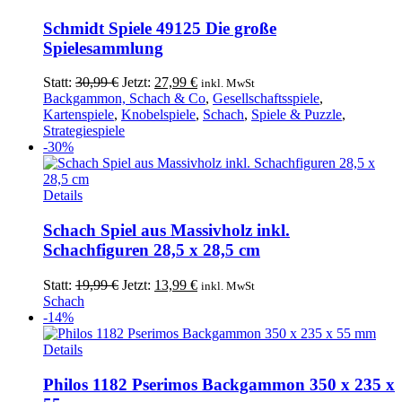
Schmidt Spiele 49125 Die große
Spielesammlung
Ursprünglicher
Aktueller
Statt:
30,99
€
Jetzt:
27,99
€
inkl. MwSt
Preis
Preis
Backgammon, Schach & Co
,
Gesellschaftsspiele
,
war:
ist:
Kartenspiele
,
Knobelspiele
,
Schach
,
Spiele & Puzzle
,
30,99 €
27,99 €.
Strategiespiele
-30%
Details
Schach Spiel aus Massivholz inkl.
Schachfiguren 28,5 x 28,5 cm
Ursprünglicher
Aktueller
Statt:
19,99
€
Jetzt:
13,99
€
inkl. MwSt
Preis
Preis
Schach
war:
ist:
-14%
19,99 €
13,99 €.
Details
Philos 1182 Pserimos Backgammon 350 x 235 x