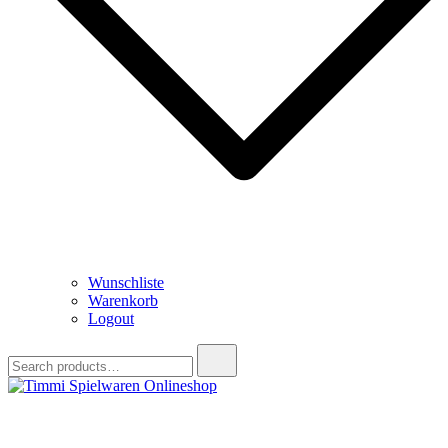
Wunschliste
Warenkorb
Logout
Search
for:
Timmi Spielwaren Onlineshop
Ihr Fachhändler für Spielwaren, Modellbau & RC, Babyartikel &
Trendartikel