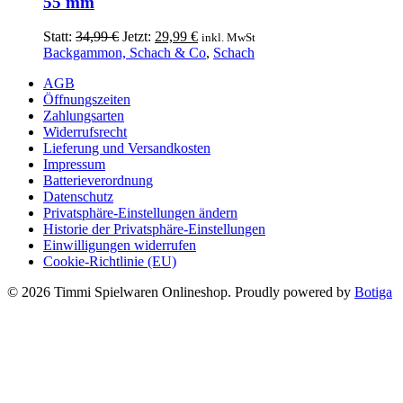
55 mm
Ursprünglicher
Aktueller
Statt:
34,99
€
Jetzt:
29,99
€
inkl. MwSt
Preis
Preis
Backgammon, Schach & Co
,
Schach
war:
ist:
AGB
34,99 €
29,99 €.
Öffnungszeiten
Zahlungsarten
Widerrufsrecht
Lieferung und Versandkosten
Impressum
Batterieverordnung
Datenschutz
Privatsphäre-Einstellungen ändern
Historie der Privatsphäre-Einstellungen
Einwilligungen widerrufen
Cookie-Richtlinie (EU)
© 2026 Timmi Spielwaren Onlineshop. Proudly powered by
Botiga