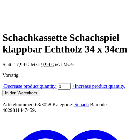
Schachkassette Schachspiel
klappbar Echtholz 34 x 34cm
Ursprünglicher
Aktueller
Statt:
17,99
€
Jetzt:
9,99
€
inkl. MwSt
Preis
Preis
Vorrätig
war:
ist:
17,99 €
9,99 €.
Schachkassette
-
Decrease product quantity.
+
Increase product quantity.
Schachspiel
In den Warenkorb
klappbar
Echtholz
Artikelnummer:
63/3058
Kategorie:
Schach
Barcode:
34
4029811447459
.
x
34cm
Menge