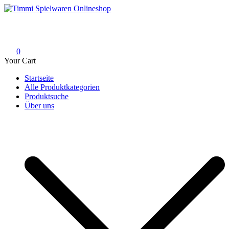
Skip
to
Timmi Spielwaren Onlineshop
Ihr Fachhändler für Spielwaren, Modellbau & RC, Babyartikel &
content
Trendartikel
0
Your Cart
Startseite
Alle Produktkategorien
Produktsuche
Über uns