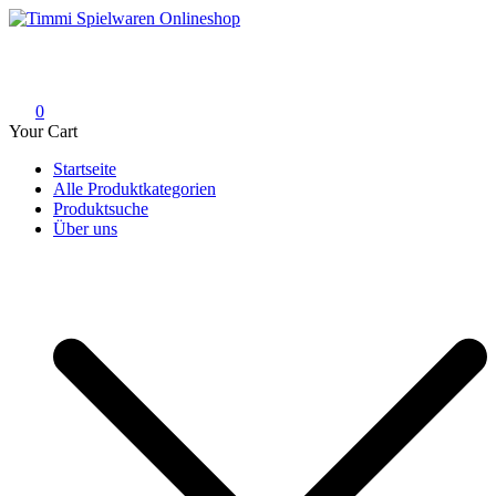
Skip
to
Timmi Spielwaren Onlineshop
Ihr Fachhändler für Spielwaren, Modellbau & RC, Babyartikel &
content
Trendartikel
0
Your Cart
Startseite
Alle Produktkategorien
Produktsuche
Über uns