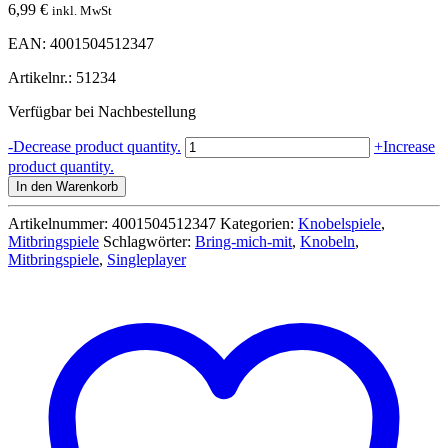
6,99
€
inkl. MwSt
EAN: 4001504512347
Artikelnr.: 51234
Verfügbar bei Nachbestellung
Schmidt
-
Decrease product quantity.
+
Increase
Spiel
product quantity.
-
In den Warenkorb
Metall
Knobelei
Artikelnummer:
4001504512347
Kategorien:
Knobelspiele
,
XXL
Mitbringspiele
Schlagwörter:
Bring-mich-mit
,
Knobeln
,
-
Mitbringspiele
,
Singleplayer
Metalldose
-
Reiseedition
Menge