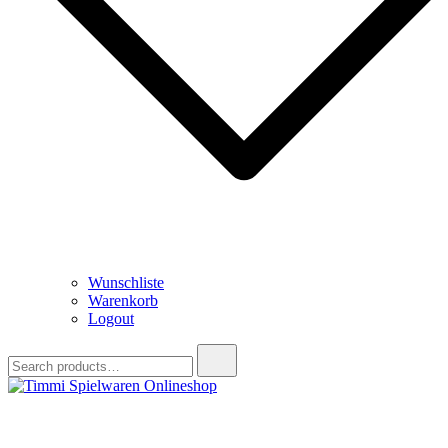
Wunschliste
Warenkorb
Logout
Search
for:
Timmi Spielwaren Onlineshop
Ihr Fachhändler für Spielwaren, Modellbau & RC, Babyartikel &
Trendartikel