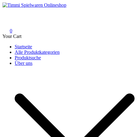
Skip
to
Timmi Spielwaren Onlineshop
Ihr Fachhändler für Spielwaren, Modellbau & RC, Babyartikel &
content
Trendartikel
0
Your Cart
Startseite
Alle Produktkategorien
Produktsuche
Über uns