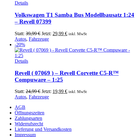
Details
Volkswagen T1 Samba Bus Modellbausatz 1:24
– Revell 07399
Ursprünglicher
Aktueller
Statt:
39,99
€
Jetzt:
29,99
€
inkl. MwSt
Preis
Preis
Autos
,
Fahrzeuge
war:
ist:
-20%
39,99 €
29,99 €.
Details
Revell ( 07069 ) – Revell Corvette C5-R™
Compuware – 1:25
Ursprünglicher
Aktueller
Statt:
24,99
€
Jetzt:
19,99
€
inkl. MwSt
Preis
Preis
Autos
,
Fahrzeuge
war:
ist:
AGB
24,99 €
19,99 €.
Öffnungszeiten
Zahlungsarten
Widerrufsrecht
Lieferung und Versandkosten
Impressum