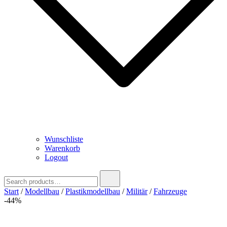
Wunschliste
Warenkorb
Logout
Search
for:
Start
/
Modellbau
/
Plastikmodellbau
/
Militär
/
Fahrzeuge
-44%