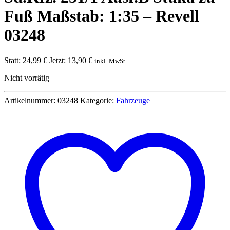
Fuß Maßstab: 1:35 – Revell
03248
Ursprünglicher
Aktueller
Statt:
24,99
€
Jetzt:
13,90
€
inkl. MwSt
Preis
Preis
Nicht vorrätig
war:
ist:
24,99 €
13,90 €.
Artikelnummer:
03248
Kategorie:
Fahrzeuge