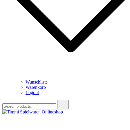
Wunschliste
Warenkorb
Logout
Search
for:
Timmi Spielwaren Onlineshop
Ihr Fachhändler für Spielwaren, Modellbau & RC, Babyartikel &
Trendartikel