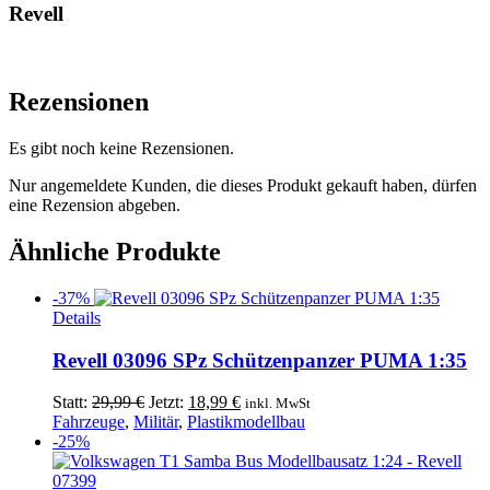
Revell
Rezensionen
Es gibt noch keine Rezensionen.
Nur angemeldete Kunden, die dieses Produkt gekauft haben, dürfen
eine Rezension abgeben.
Ähnliche Produkte
-37%
Details
Revell 03096 SPz Schützenpanzer PUMA 1:35
Ursprünglicher
Aktueller
Statt:
29,99
€
Jetzt:
18,99
€
inkl. MwSt
Preis
Preis
Fahrzeuge
,
Militär
,
Plastikmodellbau
war:
ist:
-25%
29,99 €
18,99 €.