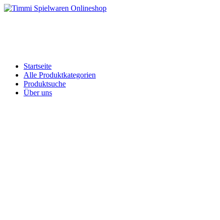
Skip
to
Timmi Spielwaren Onlineshop
Ihr Fachhändler für Spielwaren, Modellbau & RC, Babyartikel & Tren
content
Startseite
Alle Produktkategorien
Produktsuche
Über uns