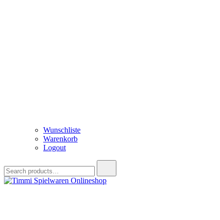
Wunschliste
Warenkorb
Logout
Search
for:
Timmi Spielwaren Onlineshop
Ihr Fachhändler für Spielwaren, Modellbau & RC, Babyartikel & Tren