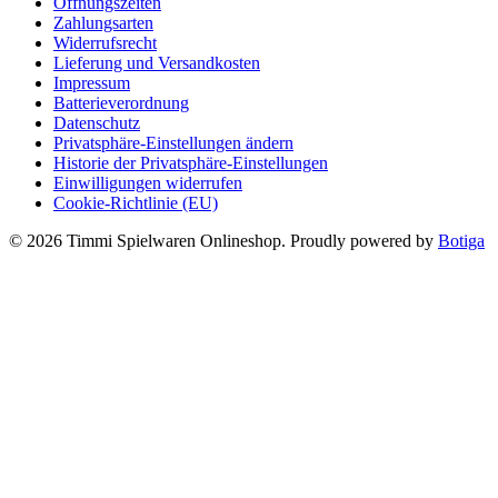
Öffnungszeiten
der
Zahlungsarten
Produktseite
Widerrufsrecht
gewählt
Lieferung und Versandkosten
werden
Impressum
Batterieverordnung
Datenschutz
Privatsphäre-Einstellungen ändern
Historie der Privatsphäre-Einstellungen
Einwilligungen widerrufen
Cookie-Richtlinie (EU)
© 2026 Timmi Spielwaren Onlineshop. Proudly powered by
Botiga