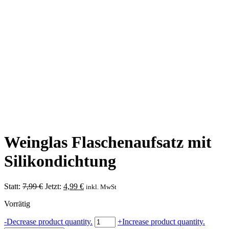
Weinglas Flaschenaufsatz mit
Silikondichtung
Ursprünglicher
Aktueller
Statt:
7,99
€
Jetzt:
4,99
€
inkl. MwSt
Preis
Preis
Vorrätig
war:
ist:
7,99 €
4,99 €.
Weinglas
-
Decrease product quantity.
+
Increase product quantity.