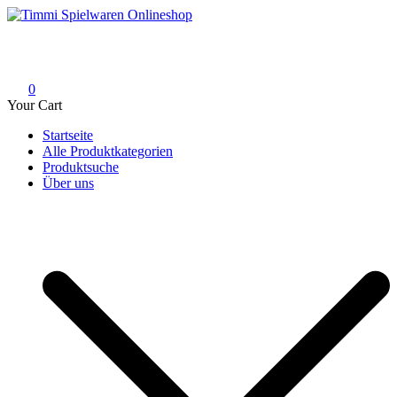
Skip
to
Timmi Spielwaren Onlineshop
Ihr Fachhändler für Spielwaren, Modellbau & RC, Babyartikel &
content
Trendartikel
0
Your Cart
Startseite
Alle Produktkategorien
Produktsuche
Über uns