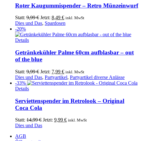
Roter Kaugummispender – Retro Münzeinwurf
Ursprünglicher
Aktueller
Statt:
9,99
€
Jetzt:
8,49
€
inkl. MwSt
Preis
Preis
Dies und Das
,
Spardosen
war:
ist:
-20%
9,99 €
8,49 €.
Details
Getränkekühler Palme 60cm aufblasbar – out
of the blue
Ursprünglicher
Aktueller
Statt:
9,99
€
Jetzt:
7,99
€
inkl. MwSt
Preis
Preis
Dies und Das
,
Partyartikel
,
Partyartikel diverse Anlässe
war:
ist:
-33%
Dieses
9,99 €
7,99 €.
Details
Produkt
weist
Serviettenspender im Retrolook – Original
mehrere
Coca Cola
Varianten
auf.
Ursprünglicher
Aktueller
Statt:
14,99
€
Jetzt:
9,99
€
inkl. MwSt
Die
Preis
Preis
Dies und Das
Optionen
war:
ist:
können
AGB
14,99 €
9,99 €.
auf