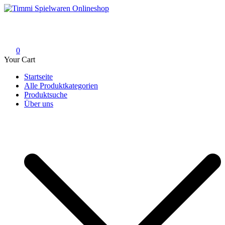
Skip
to
Timmi Spielwaren Onlineshop
Ihr Fachhändler für Spielwaren, Modellbau & RC, Babyartikel &
content
Trendartikel
0
Your Cart
Startseite
Alle Produktkategorien
Produktsuche
Über uns