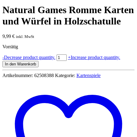
Natural Games Romme Karten
und Würfel in Holzschatulle
9,99
€
inkl. MwSt
Vorrätig
Natural
-
Decrease product quantity.
+
Increase product quantity.
Games
In den Warenkorb
Romme
Karten
Artikelnummer:
62508388
Kategorie:
Kartenspiele
und
Würfel
in
Holzschatulle
Menge