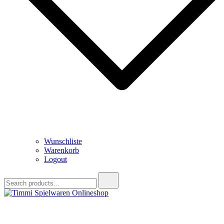
Wunschliste
Warenkorb
Logout
Search
for:
Timmi Spielwaren Onlineshop
Ihr Fachhändler für Spielwaren, Modellbau & RC, Babyartikel &
Trendartikel