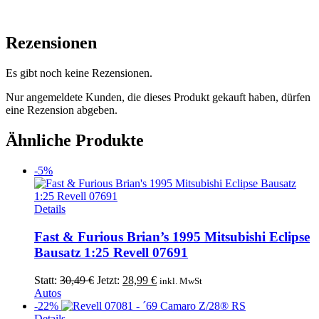
Rezensionen
Es gibt noch keine Rezensionen.
Nur angemeldete Kunden, die dieses Produkt gekauft haben, dürfen
eine Rezension abgeben.
Ähnliche Produkte
-5%
Details
Fast & Furious Brian’s 1995 Mitsubishi Eclipse
Bausatz 1:25 Revell 07691
Ursprünglicher
Aktueller
Statt:
30,49
€
Jetzt:
28,99
€
inkl. MwSt
Preis
Preis
Autos
war:
ist:
-22%
30,49 €
28,99 €.
Details