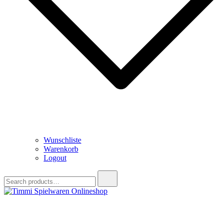
Wunschliste
Warenkorb
Logout
Search
for:
Timmi Spielwaren Onlineshop
Ihr Fachhändler für Spielwaren, Modellbau & RC, Babyartikel &
Trendartikel