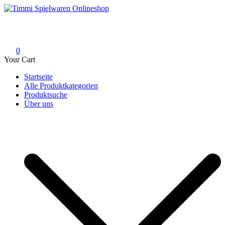
Skip
to
Timmi Spielwaren Onlineshop
Ihr Fachhändler für Spielwaren, Modellbau & RC, Babyartikel &
content
Trendartikel
0
Your Cart
Startseite
Alle Produktkategorien
Produktsuche
Über uns