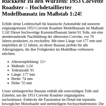
Rückkehr zu den Wurzeln: 1953 Corvette
Roadster – Hochdetaillierter
Modellbausatz im Maßstab 1:24!
Erfülle deine Leidenschaft für klassische Automobile mit unserem
originalgetreuen 1953 Corvette Roadster Modellbausatz im Maßstab
1:24! Dieser hochwertige Kunststoffbausatz bietet 91 Teile, um eine
atemberaubende Nachbildung der allerersten Corvette, vor 70
Jahren produziert, zu erschaffen. Mit einer Länge von 177 mm und
empfohlen ab 12 Jahren, ist dieser Bausatz perfekt für alle
Altersgruppen, die ihre Fertigkeiten im Modellbau verbessern
möchten.
Altersempfehlung:
12+
Maßstab:
1:24
Teileanzahl:
91
Länge:
177 mm
Breite:
74 mm
Höhe:
55 mm
Unser umfangreicher Bausatz enthält alle notwendigen Teile und
Zubehör, um die 1953 Corvette Roadster originalgetreu
nachzubauen. Entdecke die Faszination im Detail mit separater,
beweglicher Motorhaube und mehrteiligem Sechszylindermotor. Die