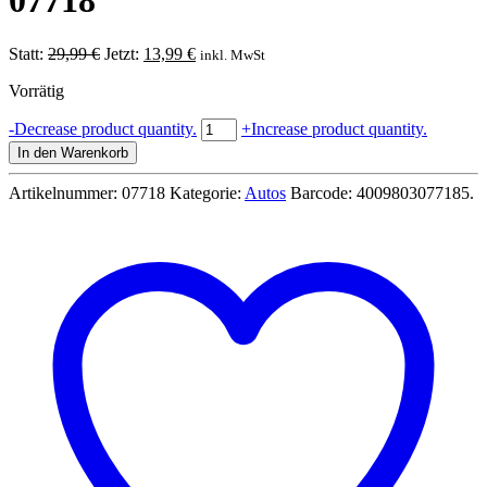
07718
Ursprünglicher
Aktueller
Statt:
29,99
€
Jetzt:
13,99
€
inkl. MwSt
Preis
Preis
Vorrätig
war:
ist:
29,99 €
13,99 €.
1953
-
Decrease product quantity.
+
Increase product quantity.
Chevrolet®
In den Warenkorb
Corvette®
Roadster
Artikelnummer:
07718
Kategorie:
Autos
Barcode:
4009803077185
.
Bausatz
1:24
-
Revell
07718
Menge