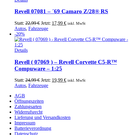
Revell 07081 – ´69 Camaro Z/28® RS
Ursprünglicher
Aktueller
Statt:
22,99
€
Jetzt:
17,99
€
inkl. MwSt
Preis
Preis
Autos
,
Fahrzeuge
war:
ist:
-20%
22,99 €
17,99 €.
Details
Revell ( 07069 ) – Revell Corvette C5-R™
Compuware – 1:25
Ursprünglicher
Aktueller
Statt:
24,99
€
Jetzt:
19,99
€
inkl. MwSt
Preis
Preis
Autos
,
Fahrzeuge
war:
ist:
AGB
24,99 €
19,99 €.
Öffnungszeiten
Zahlungsarten
Widerrufsrecht
Lieferung und Versandkosten
Impressum
Batterieverordnung
Datenschutz