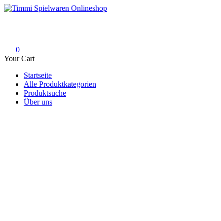
Skip
to
Timmi Spielwaren Onlineshop
Ihr Fachhändler für Spielwaren, Modellbau & RC, Babyartikel & Tren
content
0
Your Cart
Startseite
Alle Produktkategorien
Produktsuche
Über uns