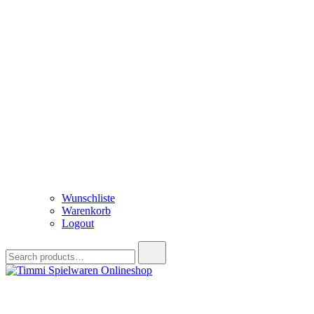
Wunschliste
Warenkorb
Logout
Search
for:
Timmi Spielwaren Onlineshop
Ihr Fachhändler für Spielwaren, Modellbau & RC, Babyartikel & Tren