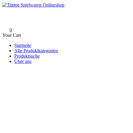
Skip
to
Timmi Spielwaren Onlineshop
Ihr Fachhändler für Spielwaren, Modellbau & RC, Babyartikel & Tren
content
0
Your Cart
Startseite
Alle Produktkategorien
Produktsuche
Über uns