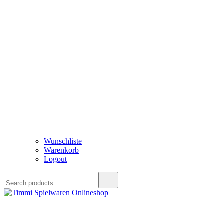
Wunschliste
Warenkorb
Logout
Search
for:
Timmi Spielwaren Onlineshop
Ihr Fachhändler für Spielwaren, Modellbau & RC, Babyartikel & Tren