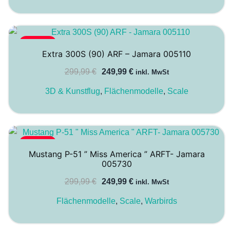
-17%
Extra 300S (90) ARF – Jamara 005110
Ursprünglicher
Aktueller
299,99
€
249,99
€
inkl. MwSt
Preis
Preis
3D & Kunstflug
,
Flächenmodelle
,
Scale
war:
ist:
299,99 €
249,99 €.
-17%
Mustang P-51 ” Miss America ” ARFT- Jamara
005730
Ursprünglicher
Aktueller
299,99
€
249,99
€
inkl. MwSt
Preis
Preis
Flächenmodelle
,
Scale
,
Warbirds
war:
ist:
299,99 €
249,99 €.