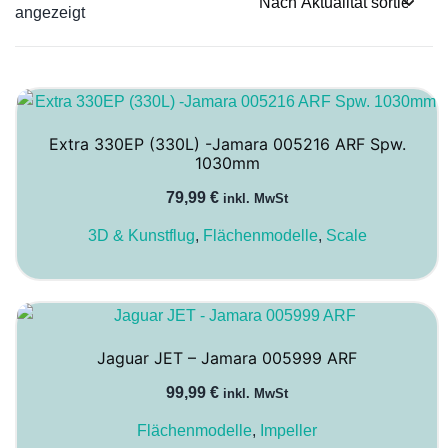
Nach
angezeigt
Aktualität
sortiert
Extra 330EP (330L) -Jamara 005216 ARF Spw.
1030mm
79,99
€
inkl. MwSt
3D & Kunstflug
,
Flächenmodelle
,
Scale
Jaguar JET – Jamara 005999 ARF
99,99
€
inkl. MwSt
Flächenmodelle
,
Impeller