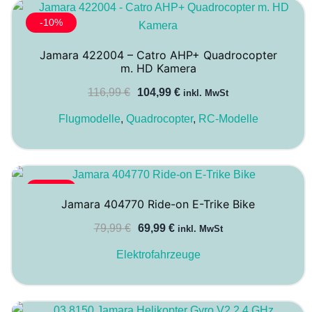
-10%
Jamara 422004 – Catro AHP+ Quadrocopter
m. HD Kamera
Ursprünglicher
Aktueller
116,99
€
104,99
€
inkl. MwSt
Preis
Preis
Flugmodelle
,
Quadrocopter
,
RC-Modelle
war:
ist:
116,99 €
104,99 €.
-13%
Jamara 404770 Ride-on E-Trike Bike
Ursprünglicher
Aktueller
79,99
€
69,99
€
inkl. MwSt
Preis
Preis
Elektrofahrzeuge
war:
ist:
79,99 €
69,99 €.