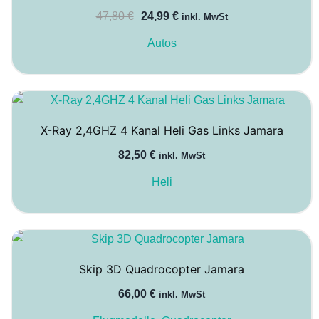
Ursprünglicher
Aktueller
47,80
€
24,99
€
inkl. MwSt
Preis
Preis
Autos
war:
ist:
47,80 €
24,99 €.
X-Ray 2,4GHZ 4 Kanal Heli Gas Links Jamara
82,50
€
inkl. MwSt
Heli
Skip 3D Quadrocopter Jamara
66,00
€
inkl. MwSt