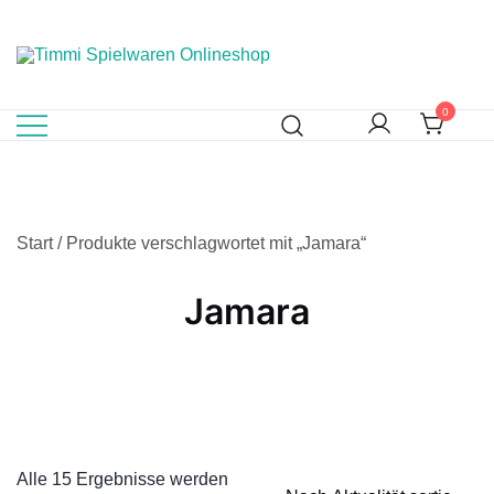
Skip
to
content
Ihr Fachhändler für Spielwaren, Modellbau & RC, Babyartikel
Timmi Spielwaren Onlineshop
0
& Trendartikel
Start
/ Produkte verschlagwortet mit „Jamara“
Jamara
Alle 15 Ergebnisse werden