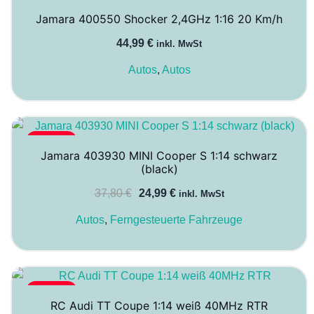
Jamara 400550 Shocker 2,4GHz 1:16 20 Km/h
44,99
€
inkl. MwSt
Autos
,
Autos
-34%
Jamara 403930 MINI Cooper S 1:14 schwarz
(black)
Ursprünglicher
Aktueller
37,80
€
24,99
€
inkl. MwSt
Preis
Preis
Autos
,
Ferngesteuerte Fahrzeuge
war:
ist:
37,80 €
24,99 €.
-48%
RC Audi TT Coupe 1:14 weiß 40MHz RTR