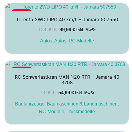
-26%
Torento 2WD LIPO 40 km/h – Jamara 507550
Ursprünglicher
Aktueller
134,99
€
99,99
€
inkl. MwSt
Preis
Preis
Autos
,
Autos
,
RC-Modelle
war:
ist:
134,99 €
99,99 €.
-26%
RC Schwerlastkran MAN 1:20 RTR – Jamara 40
3708
Ursprünglicher
Aktueller
73,99
€
54,99
€
inkl. MwSt
Preis
Preis
Baufahrzeuge
,
Baumaschinen & Landmaschinen
,
war:
ist:
RC-Modelle
,
Truckmodelle
73,99 €
54,99 €.