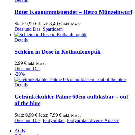
Details
Roter Kaugummispender – Retro Münzeinwurf
Ursprünglicher
Aktueller
Statt:
9,99
€
Jetzt:
8,49
€
inkl. MwSt
Preis
Preis
Dies und Das
,
Spardosen
war:
ist:
9,99 €
8,49 €.
Details
Schleim in Dose in Kothaufenoptik
2,99
€
inkl. MwSt
Dies und Das
-20%
Details
Getränkekühler Palme 60cm aufblasbar – out
of the blue
Ursprünglicher
Aktueller
Statt:
9,99
€
Jetzt:
7,99
€
inkl. MwSt
Preis
Preis
Dies und Das
,
Partyartikel
,
Partyartikel diverse Anlässe
war:
ist:
AGB
9,99 €
7,99 €.