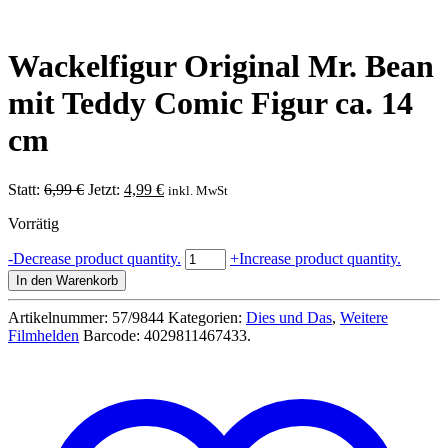
Wackelfigur Original Mr. Bean
mit Teddy Comic Figur ca. 14
cm
Ursprünglicher
Aktueller
Statt:
6,99
€
Jetzt:
4,99
€
inkl. MwSt
Preis
Preis
Vorrätig
war:
ist:
6,99 €
4,99 €.
Wackelfigur
-
Decrease product quantity.
+
Increase product quantity.
Original
In den Warenkorb
Mr.
Bean
Artikelnummer:
57/9844
Kategorien:
Dies und Das
,
Weitere
mit
Filmhelden
Barcode:
4029811467433
.
Teddy
Comic
Figur
ca.
14
cm