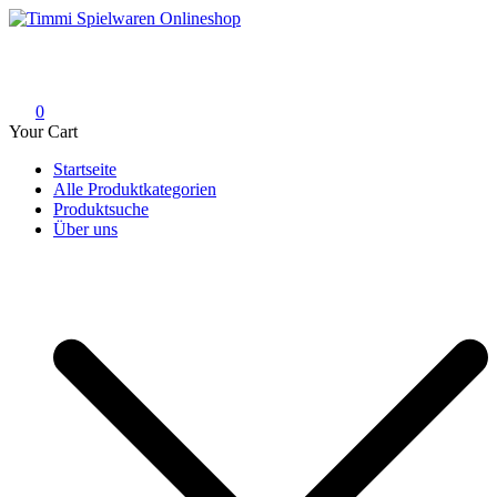
Skip
to
Timmi Spielwaren Onlineshop
Ihr Fachhändler für Spielwaren, Modellbau & RC, Babyartikel &
content
Trendartikel
0
Your Cart
Startseite
Alle Produktkategorien
Produktsuche
Über uns