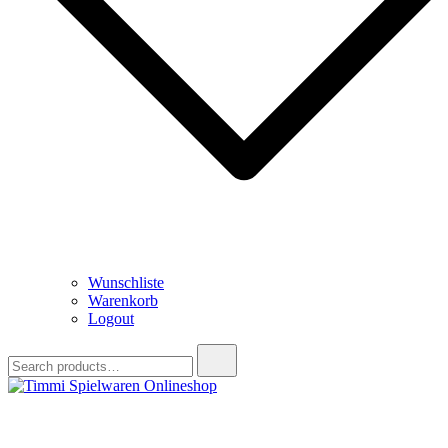
Wunschliste
Warenkorb
Logout
Search
for:
Timmi Spielwaren Onlineshop
Ihr Fachhändler für Spielwaren, Modellbau & RC, Babyartikel &
Trendartikel