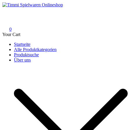
Skip
to
Timmi Spielwaren Onlineshop
Ihr Fachhändler für Spielwaren, Modellbau & RC, Babyartikel &
content
Trendartikel
0
Your Cart
Startseite
Alle Produktkategorien
Produktsuche
Über uns