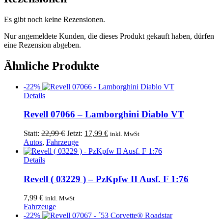
Es gibt noch keine Rezensionen.
Nur angemeldete Kunden, die dieses Produkt gekauft haben, dürfen
eine Rezension abgeben.
Ähnliche Produkte
-22%
Details
Revell 07066 – Lamborghini Diablo VT
Ursprünglicher
Aktueller
Statt:
22,99
€
Jetzt:
17,99
€
inkl. MwSt
Preis
Preis
Autos
,
Fahrzeuge
war:
ist:
22,99 €
17,99 €.
Details
Revell ( 03229 ) – PzKpfw II Ausf. F 1:76
7,99
€
inkl. MwSt
Fahrzeuge
-22%