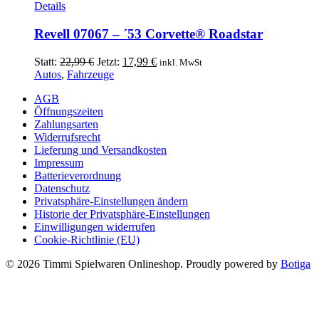
Details
Revell 07067 – ´53 Corvette® Roadstar
Ursprünglicher
Aktueller
Statt:
22,99
€
Jetzt:
17,99
€
inkl. MwSt
Preis
Preis
Autos
,
Fahrzeuge
war:
ist:
AGB
22,99 €
17,99 €.
Öffnungszeiten
Zahlungsarten
Widerrufsrecht
Lieferung und Versandkosten
Impressum
Batterieverordnung
Datenschutz
Privatsphäre-Einstellungen ändern
Historie der Privatsphäre-Einstellungen
Einwilligungen widerrufen
Cookie-Richtlinie (EU)
© 2026 Timmi Spielwaren Onlineshop. Proudly powered by
Botiga