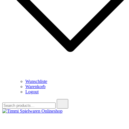
Wunschliste
Warenkorb
Logout
Search
for:
Timmi Spielwaren Onlineshop
Ihr Fachhändler für Spielwaren, Modellbau & RC, Babyartikel &
Trendartikel