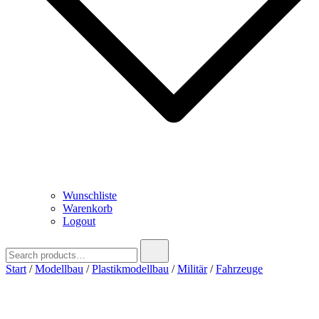
Wunschliste
Warenkorb
Logout
Search
for:
Start
/
Modellbau
/
Plastikmodellbau
/
Militär
/
Fahrzeuge